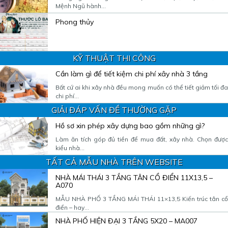
Mệnh Ngũ hành...
Phong thủy
KỸ THUẬT THI CÔNG
Cần làm gì để tiết kiệm chi phí xây nhà 3 tầng
Bất cứ ai khi xây nhà đều mong muốn có thể tiết giảm tối đa
chi phí...
GIẢI ĐÁP VẤN ĐỀ THƯỜNG GẶP
Hồ sơ xin phép xây dựng bao gồm những gì?
Làm ăn tích góp đủ tiền để mua đất, xây nhà. Chọn được
kiểu nhà...
TẤT CẢ MẪU NHÀ TRÊN WEBSITE
NHÀ MÁI THÁI 3 TẦNG TÂN CỔ ĐIỂN 11X13,5 –
A070
MẪU NHÀ PHỐ 3 TẦNG MÁI THÁI 11×13,5 Kiến trúc tân cổ
điển – hay...
NHÀ PHỐ HIỆN ĐẠI 3 TẦNG 5X20 – MA007