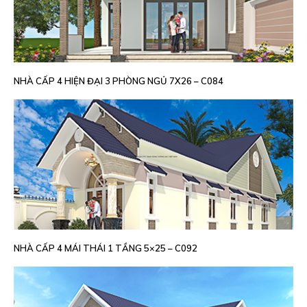
NHÀ CẤP 4 HIỆN ĐẠI 3 PHÒNG NGỦ 7X26 – C084
NHÀ CẤP 4 MÁI THÁI 1 TẦNG 5×25 – C092