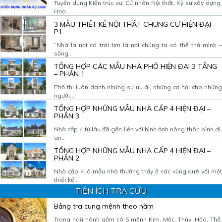
Tuyển dụng Kiến trúc sư, Cử nhân Nội thất, Kỹ sư xây dựng,
Họa...
3 MẪU THIẾT KẾ NỘI THẤT CHUNG CƯ HIỆN ĐẠI –
P1
“Nhà là nơi có trái tim là nơi chúng ta có thể thả mình –
sống...
TỔNG HỢP CÁC MẪU NHÀ PHỐ HIỆN ĐẠI 3 TẦNG
– PHẦN 1
Phố thị luôn dành những sự ưu ái, những cơ hội cho những
người...
TỔNG HỢP NHỮNG MẪU NHÀ CẤP 4 HIỆN ĐẠI –
PHẦN 3
Nhà cấp 4 từ lâu đã gắn liền với hình ảnh nông thôn bình dị,
an...
TỔNG HỢP NHỮNG MẪU NHÀ CẤP 4 HIỆN ĐẠI –
PHẦN 2
Nhà cấp 4 là mẫu nhà thường thấy ở các vùng quê với một
thiết kế...
TIỆN ÍCH TRA CỨU
Bảng tra cung mệnh theo năm
Trong ngũ hành gồm có 5 mệnh Kim, Mộc, Thủy, Hỏa, Thổ.