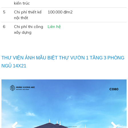
kiến trúc
5
Chi phí thiết kế
100.000 đ/m2
nội thất
6
Chi phí thi công
Liên hệ
xây dựng
THƯ VIỆN ẢNH MẪU BIỆT THỰ VƯỜN 1 TẦNG 3 PHÒNG
NGỦ 14X21