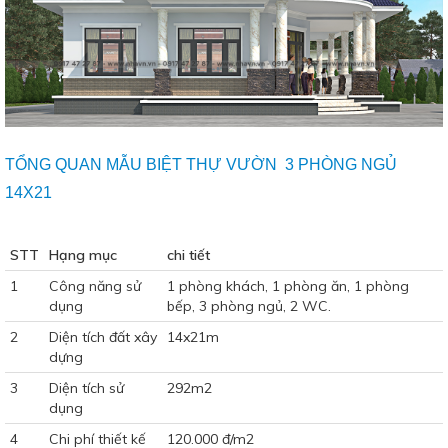
TỔNG QUAN MẪU BIỆT THỰ VƯỜN 3 PHÒNG NGỦ
14X21
STT
Hạng mục
chi tiết
1
Công năng sử
1 phòng khách, 1 phòng ăn, 1 phòng
dụng
bếp, 3 phòng ngủ, 2 WC.
2
Diện tích đất xây
14x21m
dựng
3
Diện tích sử
292m2
dụng
4
Chi phí thiết kế
120.000 đ/m2