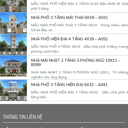
MẪU NHÀ PHỐ HIỆN ĐẠI 3 TẦNG 5×20 Mẫu thiết kế nhà
phố 3 tầng...
NHÀ PHỐ 3 TẦNG MÁI THÁI 6X18 – A031
MẪU NHÀ PHỐ MÁI THÁI 3 TẦNG 6X18 Trong nhiều năm
trở lại đây, xu...
NHÀ PHỐ HIỆN ĐẠI 4 TẦNG 4X18 – A052
MẪU NHÀ PHỐ 4 TẦNG 4X18 Mẫu nhà phố 4 tầng mang
phong cách hiện...
NHÀ MÁI NHẬT 2 TẦNG 5 PHÒNG NGỦ 10X11 –
B099
NHÀ MÁI NHẬT 2 TẦNG 5 PHÒNG NGỦ 10X11 Từ những
nghiên cứu, ứng dụng...
NHÀ PHỐ 3 TẦNG HIỆN ĐẠI 6X32 – A041
MẪU NHÀ PHỐ HIỆN ĐẠI 3 TẦNG 6X32 Mẫu nhà phố 3
tầng hiện...
THÔNG TIN LIÊN HỆ