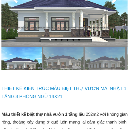
THIẾT KẾ KIẾN TRÚC MẪU BIỆT THỰ VƯỜN MÁI NHẬT 1
TẦNG 3 PHÒNG NGỦ 14X21
Mẫu thiết kế biệt thự nhà vườn 1 tầng lầu
292m2 với không gian
rộng, thoáng xây dựng ở quê luôn mang lại cảm giác thanh bình,