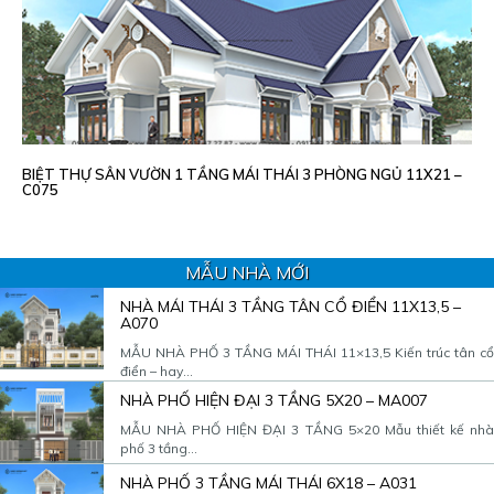
BIỆT THỰ SÂN VƯỜN 1 TẦNG MÁI THÁI 3 PHÒNG NGỦ 11X21 –
C075
MẪU NHÀ MỚI
NHÀ MÁI THÁI 3 TẦNG TÂN CỔ ĐIỂN 11X13,5 –
A070
MẪU NHÀ PHỐ 3 TẦNG MÁI THÁI 11×13,5 Kiến trúc tân cổ
điển – hay...
NHÀ PHỐ HIỆN ĐẠI 3 TẦNG 5X20 – MA007
MẪU NHÀ PHỐ HIỆN ĐẠI 3 TẦNG 5×20 Mẫu thiết kế nhà
phố 3 tầng...
NHÀ PHỐ 3 TẦNG MÁI THÁI 6X18 – A031