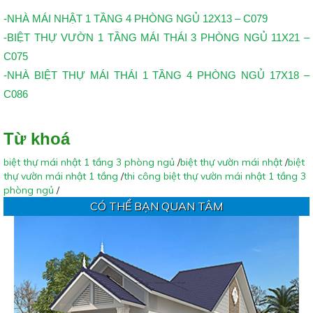
-NHÀ MÁI NHẬT 1 TẦNG 4 PHÒNG NGỦ 12X13 – C079
-BIỆT THỰ VƯỜN 1 TẦNG MÁI THÁI 3 PHÒNG NGỦ 11X21 –
C075
-NHÀ BIỆT THỰ MÁI THÁI 1 TẦNG 4 PHÒNG NGỦ 17X18 –
C086
Từ khoá
biệt thự mái nhật 1 tầng 3 phòng ngủ
/
biệt thự vườn mái nhật
/
biệt
thự vườn mái nhật 1 tầng
/
thi công biệt thự vườn mái nhật 1 tầng 3
phòng ngủ
/
CÓ THỂ BẠN QUAN TÂM