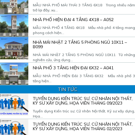
MẪU NHÀ PHỐ MÁI THÁI 3 TẦNG 6X18 Trong nhiều năm
trở lại đây, xu...
NHÀ PHỐ HIỆN ĐẠI 4 TẦNG 4X18 – A052
MẪU NHÀ PHỐ 4 TẦNG 4X18 Mẫu nhà phố 4 tầng mang
phong cách hiện...
NHÀ MÁI NHẬT 2 TẦNG 5 PHÒNG NGỦ 10X11 –
B099
NHÀ MÁI NHẬT 2 TẦNG 5 PHÒNG NGỦ 10X11 Từ những
nghiên cứu, ứng dụng...
NHÀ PHỐ 3 TẦNG HIỆN ĐẠI 6X32 – A041
MẪU NHÀ PHỐ HIỆN ĐẠI 3 TẦNG 6X32 Mẫu nhà phố 3
tầng hiện...
TIN TỨC
TUYỂN DỤNG KIẾN TRÚC SƯ, CỬ NHÂN NỘI THẤT,
KỸ SƯ XÂY DỰNG, HỌA VIÊN THÁNG 09/2023
Tuyển dụng Kiến trúc sư, Cử nhân Nội thất, Kỹ sư xây dựng,
Họa...
TUYỂN DỤNG KIẾN TRÚC SƯ, CỬ NHÂN NỘI THẤT,
KỸ SƯ XÂY DỰNG, HỌA VIÊN THÁNG 02/2023