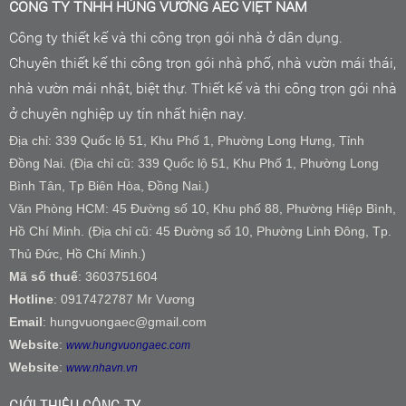
CÔNG TY TNHH HÙNG VƯƠNG AEC VIỆT NAM
Công ty thiết kế và thi công trọn gói nhà ở dân dụng.
Chuyên thiết kế thi công trọn gói nhà phố, nhà vườn mái thái,
nhà vườn mái nhật, biệt thự. Thiết kế và thi công trọn gói nhà
ở chuyên nghiệp uy tín nhất hiện nay.
Địa chỉ: 339 Quốc lộ 51, Khu Phố 1, Phường Long Hưng, Tỉnh
Đồng Nai. (Địa chỉ cũ: 339 Quốc lộ 51, Khu Phố 1, Phường Long
Bình Tân, Tp Biên Hòa, Đồng Nai.)
Văn Phòng HCM: 45 Đường số 10, Khu phố 88, Phường Hiệp Bình,
Hồ Chí Minh. (Địa chỉ cũ: 45 Đường số 10, Phường Linh Đông, Tp.
Thủ Đức, Hồ Chí Minh.)
Mã số thuế
: 3603751604
Hotline
: 0917472787 Mr Vương
Email
: hungvuongaec@gmail.com
Website
:
www.hungvuongaec.com
Website
:
www.nhavn.vn
GIỚI THIỆU CÔNG TY