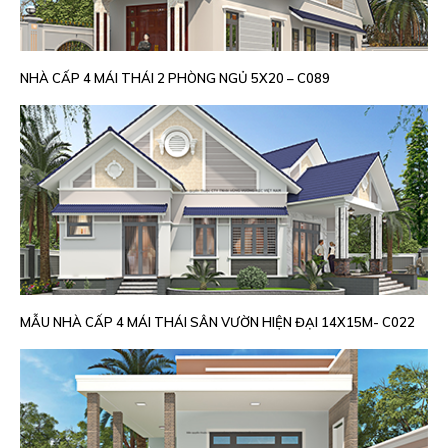
NHÀ CẤP 4 MÁI THÁI 2 PHÒNG NGỦ 5X20 – C089
MẪU NHÀ CẤP 4 MÁI THÁI SÂN VƯỜN HIỆN ĐẠI 14X15M- C022