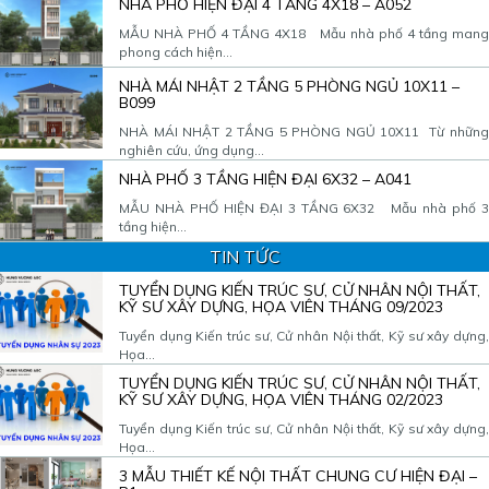
NHÀ PHỐ HIỆN ĐẠI 4 TẦNG 4X18 – A052
MẪU NHÀ PHỐ 4 TẦNG 4X18 Mẫu nhà phố 4 tầng mang
phong cách hiện...
NHÀ MÁI NHẬT 2 TẦNG 5 PHÒNG NGỦ 10X11 –
B099
NHÀ MÁI NHẬT 2 TẦNG 5 PHÒNG NGỦ 10X11 Từ những
nghiên cứu, ứng dụng...
NHÀ PHỐ 3 TẦNG HIỆN ĐẠI 6X32 – A041
MẪU NHÀ PHỐ HIỆN ĐẠI 3 TẦNG 6X32 Mẫu nhà phố 3
tầng hiện...
TIN TỨC
TUYỂN DỤNG KIẾN TRÚC SƯ, CỬ NHÂN NỘI THẤT,
KỸ SƯ XÂY DỰNG, HỌA VIÊN THÁNG 09/2023
Tuyển dụng Kiến trúc sư, Cử nhân Nội thất, Kỹ sư xây dựng,
Họa...
TUYỂN DỤNG KIẾN TRÚC SƯ, CỬ NHÂN NỘI THẤT,
KỸ SƯ XÂY DỰNG, HỌA VIÊN THÁNG 02/2023
Tuyển dụng Kiến trúc sư, Cử nhân Nội thất, Kỹ sư xây dựng,
Họa...
3 MẪU THIẾT KẾ NỘI THẤT CHUNG CƯ HIỆN ĐẠI –