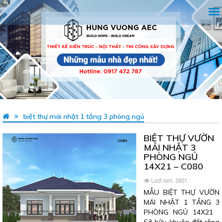
biệt thự mái nhật 1 tầng 3 phòng ngủ
BIỆT THỰ VƯỜN
MÁI NHẬT 3
PHÒNG NGỦ
14X21 – C080
Lượt xem: 3901
MẪU BIỆT THỰ VƯỜN
MÁI NHẬT 1 TẦNG 3
PHÒNG NGỦ 14X21