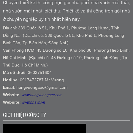
Chuyên thiết kế thi công trọn gói nhà phố, nhà vườn mái thái,
nhà vườn mái nhật, biệt thự. Thiết kế và thi công trọn gói nhà
ở chuyên nghiệp uy tín nhất hiện nay.
Địa chỉ: 339 Quốc lộ 51, Khu Phố 1, Phường Long Hưng, Tỉnh
Đồng Nai. (Địa chỉ cũ: 339 Quốc lộ 51, Khu Phố 1, Phường Long
Bình Tân, Tp Biên Hòa, Đồng Nai.)
Văn Phòng HCM: 45 Đường số 10, Khu phố 88, Phường Hiệp Bình,
Hồ Chí Minh. (Địa chỉ cũ: 45 Đường số 10, Phường Linh Đông, Tp.
Thủ Đức, Hồ Chí Minh.)
Mã số thuế
: 3603751604
Hotline
: 0917472787 Mr Vương
Email
: hungvuongaec@gmail.com
Website
:
www.hungvuongaec.com
Website
:
www.nhavn.vn
GIỚI THIỆU CÔNG TY