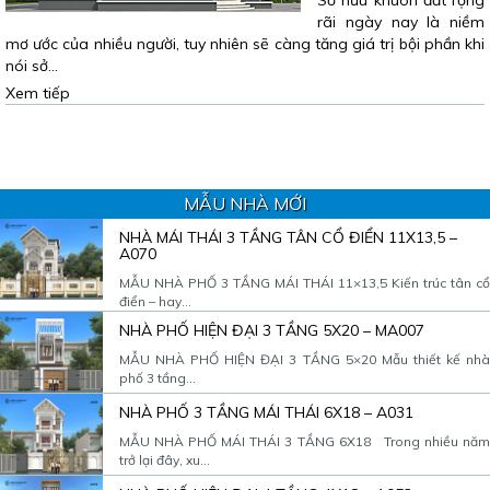
Sở hữu khuôn đất rộng
rãi ngày nay là niềm
mơ ước của nhiều người, tuy nhiên sẽ càng tăng giá trị bội phần khi
nói sở…
Xem tiếp
MẪU NHÀ MỚI
NHÀ MÁI THÁI 3 TẦNG TÂN CỔ ĐIỂN 11X13,5 –
A070
MẪU NHÀ PHỐ 3 TẦNG MÁI THÁI 11×13,5 Kiến trúc tân cổ
điển – hay...
NHÀ PHỐ HIỆN ĐẠI 3 TẦNG 5X20 – MA007
MẪU NHÀ PHỐ HIỆN ĐẠI 3 TẦNG 5×20 Mẫu thiết kế nhà
phố 3 tầng...
NHÀ PHỐ 3 TẦNG MÁI THÁI 6X18 – A031
MẪU NHÀ PHỐ MÁI THÁI 3 TẦNG 6X18 Trong nhiều năm
trở lại đây, xu...