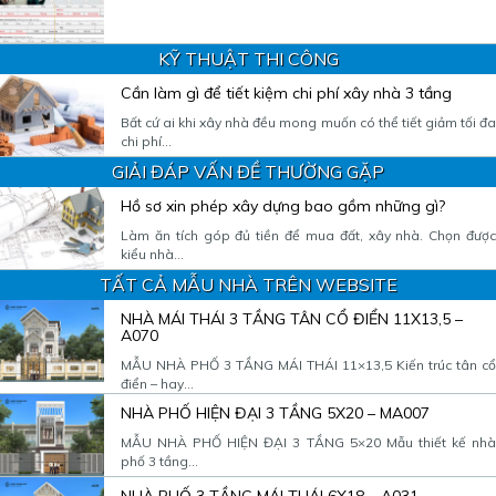
KỸ THUẬT THI CÔNG
Cần làm gì để tiết kiệm chi phí xây nhà 3 tầng
Bất cứ ai khi xây nhà đều mong muốn có thể tiết giảm tối đa
chi phí...
GIẢI ĐÁP VẤN ĐỀ THƯỜNG GẶP
Hồ sơ xin phép xây dựng bao gồm những gì?
Làm ăn tích góp đủ tiền để mua đất, xây nhà. Chọn được
kiểu nhà...
TẤT CẢ MẪU NHÀ TRÊN WEBSITE
NHÀ MÁI THÁI 3 TẦNG TÂN CỔ ĐIỂN 11X13,5 –
A070
MẪU NHÀ PHỐ 3 TẦNG MÁI THÁI 11×13,5 Kiến trúc tân cổ
điển – hay...
NHÀ PHỐ HIỆN ĐẠI 3 TẦNG 5X20 – MA007
MẪU NHÀ PHỐ HIỆN ĐẠI 3 TẦNG 5×20 Mẫu thiết kế nhà
phố 3 tầng...
NHÀ PHỐ 3 TẦNG MÁI THÁI 6X18 – A031