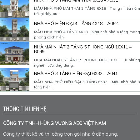
MẪU NHÀ PHỐ MÁI THÁI 3 TẦNG 6X18 Trong nhiều năm
trở lại đây, xu...
NHÀ PHỐ HIỆN ĐẠI 4 TẦNG 4X18 – A052
MẪU NHÀ PHỐ 4 TẦNG 4X18 Mẫu nhà phố 4 tầng mang
phong cách hiện...
NHÀ MÁI NHẬT 2 TẦNG 5 PHÒNG NGỦ 10X11 –
B099
NHÀ MÁI NHẬT 2 TẦNG 5 PHÒNG NGỦ 10X11 Từ những
nghiên cứu, ứng dụng...
NHÀ PHỐ 3 TẦNG HIỆN ĐẠI 6X32 – A041
MẪU NHÀ PHỐ HIỆN ĐẠI 3 TẦNG 6X32 Mẫu nhà phố 3
tầng hiện...
THÔNG TIN LIÊN HỆ
CÔNG TY TNHH HÙNG VƯƠNG AEC VIỆT NAM
Công ty thiết kế và thi công trọn gói nhà ở dân dụng.