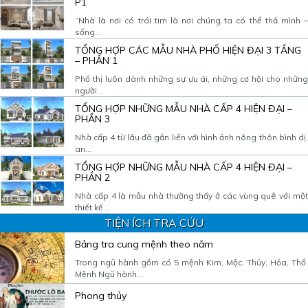
P1
“Nhà là nơi có trái tim là nơi chúng ta có thể thả mình –
sống...
TỔNG HỢP CÁC MẪU NHÀ PHỐ HIỆN ĐẠI 3 TẦNG
– PHẦN 1
Phố thị luôn dành những sự ưu ái, những cơ hội cho những
người...
TỔNG HỢP NHỮNG MẪU NHÀ CẤP 4 HIỆN ĐẠI –
PHẦN 3
Nhà cấp 4 từ lâu đã gắn liền với hình ảnh nông thôn bình dị,
an...
TỔNG HỢP NHỮNG MẪU NHÀ CẤP 4 HIỆN ĐẠI –
PHẦN 2
Nhà cấp 4 là mẫu nhà thường thấy ở các vùng quê với một
thiết kế...
TIỆN ÍCH TRA CỨU
Bảng tra cung mệnh theo năm
Trong ngũ hành gồm có 5 mệnh Kim, Mộc, Thủy, Hỏa, Thổ.
Mệnh Ngũ hành...
Phong thủy