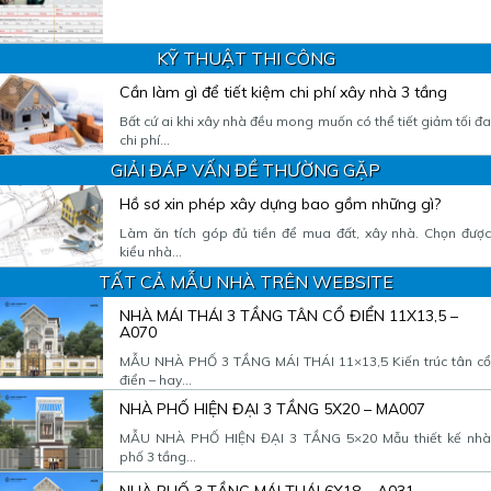
KỸ THUẬT THI CÔNG
Cần làm gì để tiết kiệm chi phí xây nhà 3 tầng
Bất cứ ai khi xây nhà đều mong muốn có thể tiết giảm tối đa
chi phí...
GIẢI ĐÁP VẤN ĐỀ THƯỜNG GẶP
Hồ sơ xin phép xây dựng bao gồm những gì?
Làm ăn tích góp đủ tiền để mua đất, xây nhà. Chọn được
kiểu nhà...
TẤT CẢ MẪU NHÀ TRÊN WEBSITE
NHÀ MÁI THÁI 3 TẦNG TÂN CỔ ĐIỂN 11X13,5 –
A070
MẪU NHÀ PHỐ 3 TẦNG MÁI THÁI 11×13,5 Kiến trúc tân cổ
điển – hay...
NHÀ PHỐ HIỆN ĐẠI 3 TẦNG 5X20 – MA007
MẪU NHÀ PHỐ HIỆN ĐẠI 3 TẦNG 5×20 Mẫu thiết kế nhà
phố 3 tầng...
NHÀ PHỐ 3 TẦNG MÁI THÁI 6X18 – A031