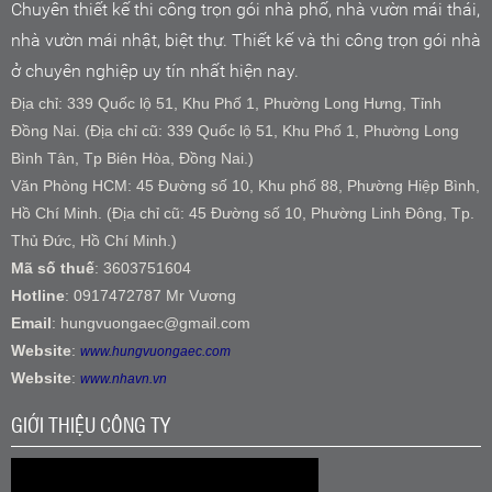
Chuyên thiết kế thi công trọn gói nhà phố, nhà vườn mái thái,
nhà vườn mái nhật, biệt thự. Thiết kế và thi công trọn gói nhà
ở chuyên nghiệp uy tín nhất hiện nay.
Địa chỉ: 339 Quốc lộ 51, Khu Phố 1, Phường Long Hưng, Tỉnh
Đồng Nai. (Địa chỉ cũ: 339 Quốc lộ 51, Khu Phố 1, Phường Long
Bình Tân, Tp Biên Hòa, Đồng Nai.)
Văn Phòng HCM: 45 Đường số 10, Khu phố 88, Phường Hiệp Bình,
Hồ Chí Minh. (Địa chỉ cũ: 45 Đường số 10, Phường Linh Đông, Tp.
Thủ Đức, Hồ Chí Minh.)
Mã số thuế
: 3603751604
Hotline
: 0917472787 Mr Vương
Email
: hungvuongaec@gmail.com
Website
:
www.hungvuongaec.com
Website
:
www.nhavn.vn
GIỚI THIỆU CÔNG TY