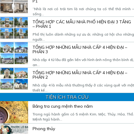
P1
“Nhà là nơi có trái tim là nơi chúng ta có thể thả mình –
sống...
TỔNG HỢP CÁC MẪU NHÀ PHỐ HIỆN ĐẠI 3 TẦNG
– PHẦN 1
Phố thị luôn dành những sự ưu ái, những cơ hội cho những
người...
TỔNG HỢP NHỮNG MẪU NHÀ CẤP 4 HIỆN ĐẠI –
PHẦN 3
Nhà cấp 4 từ lâu đã gắn liền với hình ảnh nông thôn bình dị,
an...
TỔNG HỢP NHỮNG MẪU NHÀ CẤP 4 HIỆN ĐẠI –
PHẦN 2
Nhà cấp 4 là mẫu nhà thường thấy ở các vùng quê với một
thiết kế...
TIỆN ÍCH TRA CỨU
Bảng tra cung mệnh theo năm
Trong ngũ hành gồm có 5 mệnh Kim, Mộc, Thủy, Hỏa, Thổ.
Mệnh Ngũ hành...
Phong thủy