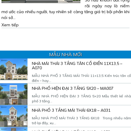
Sở hữu khuôn đất rộng
rãi ngày nay là niềm
mơ ước của nhiều người, tuy nhiên sẽ càng tăng giá trị bội phần khi
nói sở…
Xem tiếp
MẪU NHÀ MỚI
NHÀ MÁI THÁI 3 TẦNG TÂN CỔ ĐIỂN 11X13,5 –
A070
MẪU NHÀ PHỐ 3 TẦNG MÁI THÁI 11×13,5 Kiến trúc tân cổ
điển – hay...
NHÀ PHỐ HIỆN ĐẠI 3 TẦNG 5X20 – MA007
MẪU NHÀ PHỐ HIỆN ĐẠI 3 TẦNG 5×20 Mẫu thiết kế nhà
phố 3 tầng...
NHÀ PHỐ 3 TẦNG MÁI THÁI 6X18 – A031
MẪU NHÀ PHỐ MÁI THÁI 3 TẦNG 6X18 Trong nhiều năm
trở lại đây, xu...