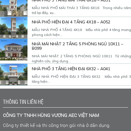
MẪU NHÀ PHỐ MÁI THÁI 3 TẦNG 6X18 Trong nhiều năm
trở lại đây, xu...
NHÀ PHỐ HIỆN ĐẠI 4 TẦNG 4X18 – A052
MẪU NHÀ PHỐ 4 TẦNG 4X18 Mẫu nhà phố 4 tầng mang
phong cách hiện...
NHÀ MÁI NHẬT 2 TẦNG 5 PHÒNG NGỦ 10X11 –
B099
NHÀ MÁI NHẬT 2 TẦNG 5 PHÒNG NGỦ 10X11 Từ những
nghiên cứu, ứng dụng...
NHÀ PHỐ 3 TẦNG HIỆN ĐẠI 6X32 – A041
MẪU NHÀ PHỐ HIỆN ĐẠI 3 TẦNG 6X32 Mẫu nhà phố 3
tầng hiện...
THÔNG TIN LIÊN HỆ
CÔNG TY TNHH HÙNG VƯƠNG AEC VIỆT NAM
Công ty thiết kế và thi công trọn gói nhà ở dân dụng.