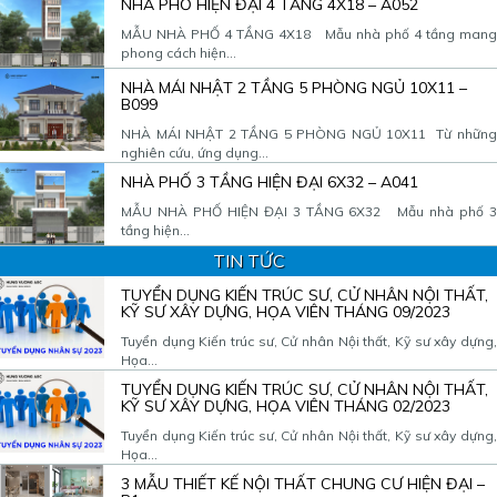
NHÀ PHỐ HIỆN ĐẠI 4 TẦNG 4X18 – A052
MẪU NHÀ PHỐ 4 TẦNG 4X18 Mẫu nhà phố 4 tầng mang
phong cách hiện...
NHÀ MÁI NHẬT 2 TẦNG 5 PHÒNG NGỦ 10X11 –
B099
NHÀ MÁI NHẬT 2 TẦNG 5 PHÒNG NGỦ 10X11 Từ những
nghiên cứu, ứng dụng...
NHÀ PHỐ 3 TẦNG HIỆN ĐẠI 6X32 – A041
MẪU NHÀ PHỐ HIỆN ĐẠI 3 TẦNG 6X32 Mẫu nhà phố 3
tầng hiện...
TIN TỨC
TUYỂN DỤNG KIẾN TRÚC SƯ, CỬ NHÂN NỘI THẤT,
KỸ SƯ XÂY DỰNG, HỌA VIÊN THÁNG 09/2023
Tuyển dụng Kiến trúc sư, Cử nhân Nội thất, Kỹ sư xây dựng,
Họa...
TUYỂN DỤNG KIẾN TRÚC SƯ, CỬ NHÂN NỘI THẤT,
KỸ SƯ XÂY DỰNG, HỌA VIÊN THÁNG 02/2023
Tuyển dụng Kiến trúc sư, Cử nhân Nội thất, Kỹ sư xây dựng,
Họa...
3 MẪU THIẾT KẾ NỘI THẤT CHUNG CƯ HIỆN ĐẠI –