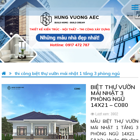
thi công biệt thự vườn mái nhật 1 tầng 3 phòng ngủ
BIỆT THỰ VƯỜN
MÁI NHẬT 3
PHÒNG NGỦ
14X21 – C080
Lượt xem: 3902
MẪU BIỆT THỰ VƯỜN
MÁI NHẬT 1 TẦNG 3
PHÒNG NGỦ 14X21