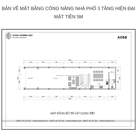
BẢN VẼ MẶT BẰNG CÔNG NĂNG NHÀ PHỐ 3 TẦNG HIỆN ĐẠI
MẶT TIỀN 5M