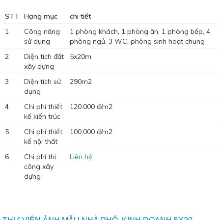
STT
Hạng mục
chi tiết
1
Công năng
1 phòng khách, 1 phòng ăn, 1 phòng bếp, 4
sử dụng
phòng ngủ, 3 WC, phòng sinh hoạt chung
2
Diện tích đất
5x20m
xây dựng
3
Diện tích sử
290m2
dụng
4
Chi phí thiết
120.000 đ/m2
kế kiến trúc
5
Chi phí thiết
100.000 đ/m2
kế nội thất
6
Chi phí thi
Liên hệ
công xây
dựng