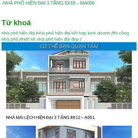
-NHÀ PHỐ HIỆN ĐẠI 3 TẦNG 6X18 – MA006
Từ khoá
nhà phố hiện đại
/
nhà phố hiện đại kết hợp kinh doanh
/
thi công
nhà phố
/
thiết kế nhà phố hiện đại đẹp
/
CÓ THỂ BẠN QUAN TÂM
NHÀ MÁI LỆCH HIỆN ĐẠI 3 TẦNG 8X12 – A051