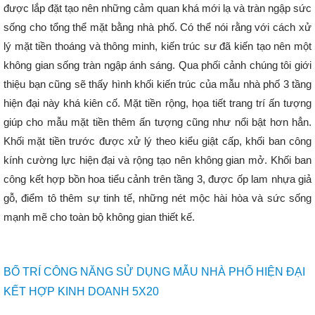
được lắp đặt tạo nên những cảm quan khá mới lạ và tràn ngập sức
sống cho tổng thể mặt bằng nhà phố. Có thể nói rằng với cách xử
lý mặt tiền thoáng và thông minh, kiến trúc sư đã kiến tạo nên một
không gian sống tràn ngập ánh sáng.
Qua phối cảnh chúng tôi giới
thiệu bạn cũng sẽ thấy hình khối kiến trúc của mẫu nhà phố 3 tầng
hiện đại này khá kiên cố. Mặt tiền rộng, họa tiết trang trí ấn tượng
giúp cho mẫu mặt tiền thêm ấn tượng cũng như nổi bật hơn hẳn.
Khối mặt tiền trước được xử lý theo kiểu giật cấp, khối ban công
kính cường lực hiện đại và rộng tạo nên không gian mở. Khối ban
công kết hợp bồn hoa tiểu cảnh trên tầng 3, được ốp lam nhựa giả
gỗ, điểm tô thêm sự tinh tế, những nét mộc hài hòa và sức sống
mạnh mẽ cho toàn bộ không gian thiết kế.
BỐ TRÍ CÔNG NĂNG SỬ DỤNG MẪU NHÀ PHỐ HIỆN ĐẠI
KẾT HỢP KINH DOANH 5X20