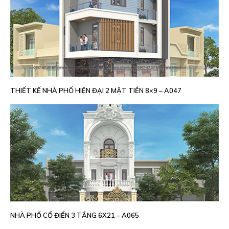
THIẾT KẾ NHÀ PHỐ HIỆN ĐẠI 2 MẶT TIỀN 8×9 – A047
NHÀ PHỐ CỔ ĐIỂN 3 TẦNG 6X21 – A065