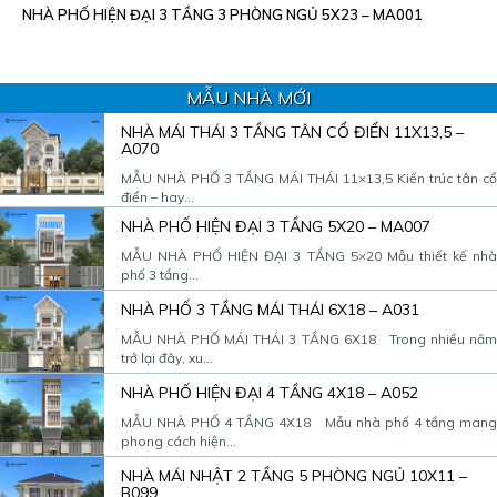
NHÀ PHỐ HIỆN ĐẠI 3 TẦNG 3 PHÒNG NGỦ 5X23 – MA001
MẪU NHÀ MỚI
NHÀ MÁI THÁI 3 TẦNG TÂN CỔ ĐIỂN 11X13,5 –
A070
MẪU NHÀ PHỐ 3 TẦNG MÁI THÁI 11×13,5 Kiến trúc tân cổ
điển – hay...
NHÀ PHỐ HIỆN ĐẠI 3 TẦNG 5X20 – MA007
MẪU NHÀ PHỐ HIỆN ĐẠI 3 TẦNG 5×20 Mẫu thiết kế nhà
phố 3 tầng...
NHÀ PHỐ 3 TẦNG MÁI THÁI 6X18 – A031
MẪU NHÀ PHỐ MÁI THÁI 3 TẦNG 6X18 Trong nhiều năm
trở lại đây, xu...
NHÀ PHỐ HIỆN ĐẠI 4 TẦNG 4X18 – A052
MẪU NHÀ PHỐ 4 TẦNG 4X18 Mẫu nhà phố 4 tầng mang
phong cách hiện...
NHÀ MÁI NHẬT 2 TẦNG 5 PHÒNG NGỦ 10X11 –
B099