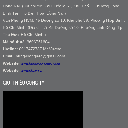
Đồng Nai. (Địa chỉ cũ: 339 Quốc lộ 51, Khu Phố 1, Phường Long
Bình Tân, Tp Biên Hòa, Đồng Nai.)
Văn Phòng HCM: 45 Đường số 10, Khu phố 88, Phường Hiệp Bình,
Hồ Chí Minh. (Địa chỉ cũ: 45 Đường số 10, Phường Linh Đông, Tp.
Thủ Đức, Hồ Chí Minh.)
Mã số thuế
: 3603751604
Hotline
: 0917472787 Mr Vương
Email
: hungvuongaec@gmail.com
Website
:
www.hungvuongaec.com
Website
:
www.nhavn.vn
GIỚI THIỆU CÔNG TY