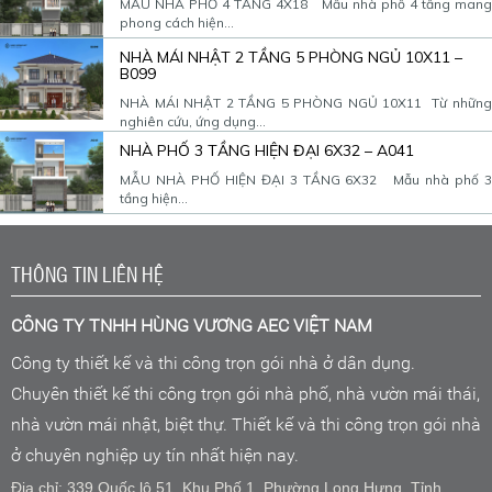
MẪU NHÀ PHỐ 4 TẦNG 4X18 Mẫu nhà phố 4 tầng mang
phong cách hiện...
NHÀ MÁI NHẬT 2 TẦNG 5 PHÒNG NGỦ 10X11 –
B099
NHÀ MÁI NHẬT 2 TẦNG 5 PHÒNG NGỦ 10X11 Từ những
nghiên cứu, ứng dụng...
NHÀ PHỐ 3 TẦNG HIỆN ĐẠI 6X32 – A041
MẪU NHÀ PHỐ HIỆN ĐẠI 3 TẦNG 6X32 Mẫu nhà phố 3
tầng hiện...
THÔNG TIN LIÊN HỆ
CÔNG TY TNHH HÙNG VƯƠNG AEC VIỆT NAM
Công ty thiết kế và thi công trọn gói nhà ở dân dụng.
Chuyên thiết kế thi công trọn gói nhà phố, nhà vườn mái thái,
nhà vườn mái nhật, biệt thự. Thiết kế và thi công trọn gói nhà
ở chuyên nghiệp uy tín nhất hiện nay.
Địa chỉ: 339 Quốc lộ 51, Khu Phố 1, Phường Long Hưng, Tỉnh