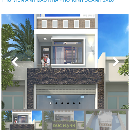
THƯ VIỆN ẢNH MẪU NHÀ PHỐ KINH DOANH 5X20