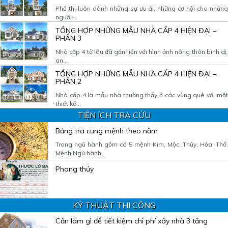
Phố thị luôn dành những sự ưu ái, những cơ hội cho những
người...
TỔNG HỢP NHỮNG MẪU NHÀ CẤP 4 HIỆN ĐẠI –
PHẦN 3
Nhà cấp 4 từ lâu đã gắn liền với hình ảnh nông thôn bình dị,
an...
TỔNG HỢP NHỮNG MẪU NHÀ CẤP 4 HIỆN ĐẠI –
PHẦN 2
Nhà cấp 4 là mẫu nhà thường thấy ở các vùng quê với một
thiết kế...
TIỆN ÍCH TRA CỨU
Bảng tra cung mệnh theo năm
Trong ngũ hành gồm có 5 mệnh Kim, Mộc, Thủy, Hỏa, Thổ.
Mệnh Ngũ hành...
Phong thủy
KỸ THUẬT THI CÔNG
Cần làm gì để tiết kiệm chi phí xây nhà 3 tầng