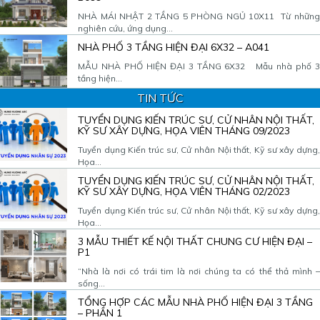
NHÀ MÁI NHẬT 2 TẦNG 5 PHÒNG NGỦ 10X11 Từ những
nghiên cứu, ứng dụng...
NHÀ PHỐ 3 TẦNG HIỆN ĐẠI 6X32 – A041
MẪU NHÀ PHỐ HIỆN ĐẠI 3 TẦNG 6X32 Mẫu nhà phố 3
tầng hiện...
TIN TỨC
TUYỂN DỤNG KIẾN TRÚC SƯ, CỬ NHÂN NỘI THẤT,
KỸ SƯ XÂY DỰNG, HỌA VIÊN THÁNG 09/2023
Tuyển dụng Kiến trúc sư, Cử nhân Nội thất, Kỹ sư xây dựng,
Họa...
TUYỂN DỤNG KIẾN TRÚC SƯ, CỬ NHÂN NỘI THẤT,
KỸ SƯ XÂY DỰNG, HỌA VIÊN THÁNG 02/2023
Tuyển dụng Kiến trúc sư, Cử nhân Nội thất, Kỹ sư xây dựng,
Họa...
3 MẪU THIẾT KẾ NỘI THẤT CHUNG CƯ HIỆN ĐẠI –
P1
“Nhà là nơi có trái tim là nơi chúng ta có thể thả mình –
sống...
TỔNG HỢP CÁC MẪU NHÀ PHỐ HIỆN ĐẠI 3 TẦNG
– PHẦN 1