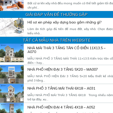
Bất cứ ai khi xây nhà đều mong muốn có thể tiết giảm tối đa
chi phí...
GIẢI ĐÁP VẤN ĐỀ THƯỜNG GẶP
Hồ sơ xin phép xây dựng bao gồm những gì?
Làm ăn tích góp đủ tiền để mua đất, xây nhà. Chọn được
kiểu nhà...
TẤT CẢ MẪU NHÀ TRÊN WEBSITE
NHÀ MÁI THÁI 3 TẦNG TÂN CỔ ĐIỂN 11X13,5 –
A070
MẪU NHÀ PHỐ 3 TẦNG MÁI THÁI 11×13,5 Kiến trúc tân cổ
điển – hay...
NHÀ PHỐ HIỆN ĐẠI 3 TẦNG 5X20 – MA007
MẪU NHÀ PHỐ HIỆN ĐẠI 3 TẦNG 5×20 Mẫu thiết kế nhà
phố 3 tầng...
NHÀ PHỐ 3 TẦNG MÁI THÁI 6X18 – A031
MẪU NHÀ PHỐ MÁI THÁI 3 TẦNG 6X18 Trong nhiều năm
trở lại đây, xu...
NHÀ PHỐ HIỆN ĐẠI 4 TẦNG 4X18 – A052