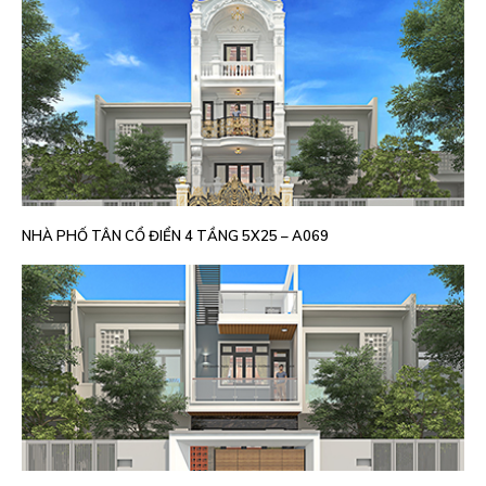
NHÀ PHỐ TÂN CỔ ĐIỂN 4 TẦNG 5X25 – A069