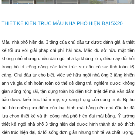
THIẾT KẾ KIẾN TRÚC MẪU NHÀ PHỐ HIỆN ĐẠI 5X20
Mẫu nhà phố hiện đại 3 tầng của chủ đầu tư được đánh giá là thiết
kế tối ưu với giải pháp chi phí hài hòa. Mặc dù sở hữu mặt tiền
không nhỏ nhưng chiều dài ngôi nhà lại không lớn, điều này đỏi hỏi
trong bố trí công năng các kiến trúc sư cần có sự tính toán kỹ
càng. Chủ đầu tư cho biết, việc sở hữu ngôi nhà ống 3 tầng khiến
anh và gia đình hoàn toàn có thể dễ dàng trải nghiệm được không
gian sống rộng rãi, tận dụng toàn bộ diện tích triệt để mà vẫn đảm
bảo được kiến trúc thẩm mỹ, sự sang trọng của công trình. Bị thu
hút bởi những ưu điểm của loại hình mái bằng nên chủ đầu tư đã
lựa chọn thiết kế và thi công nhà phố hiện đại mái bằng. Ý tưởng
thiết kế ngôi nhà phố 3 tầng hiện đại được hình thành từ sở thích
kiến trúc hiện đại, từ lối sống đơn giản nhưng tinh tế và chất lượng.