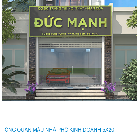
TỔNG QUAN MẪU NHÀ PHỐ KINH DOANH 5X20