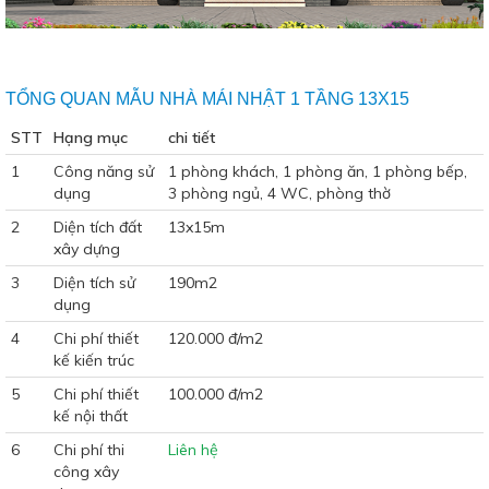
TỔNG QUAN MẪU NHÀ MÁI NHẬT 1 TẦNG 13X15
STT
Hạng mục
chi tiết
1
Công năng sử
1 phòng khách, 1 phòng ăn, 1 phòng bếp,
dụng
3 phòng ngủ, 4 WC, phòng thờ
2
Diện tích đất
13x15m
xây dựng
3
Diện tích sử
190m2
dụng
4
Chi phí thiết
120.000 đ/m2
kế kiến trúc
5
Chi phí thiết
100.000 đ/m2
kế nội thất
6
Chi phí thi
Liên hệ
công xây