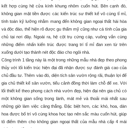
kết hợp cùng hệ cửa kính khung nhôm cuốn hút. Bên cạnh đó,
không gian mặt tiền được các kiến trúc sư thiết kế vô cùng tỉ mỉ,
tính toán kỹ lưỡng nhằm mang đến không gian ngoại thất hài hòa
và độc đáo, thể hiện rõ được gu thẩm mỹ cũng như cá tính của gia
chủ tại nơi đây. Ngoài ra, hệ cột trụ cứng cáp, vuông vắn cùng
những điểm nhấn kiến trúc được trang trí tỉ mỉ đan xen từ trên
xuống dưới tạo thành nét độc đáo cho ngôi nhà.
Công trình 1 tầng này là một trong những mẫu nhà đẹp theo phong
thủy với lối kiến trúc hiện đại đã nhận được sự đánh giá cao của
chủ đầu tư. Thêm vào đó, diện tích sân vườn rộng rãi, thuận lợi để
gia chủ thiết kế sân vườn, tiểu cảnh đồng thời làm chỗ để xe. Với
lối thiết kế theo phong cách nhà vườn đẹp, hiện đại nên gia chủ có
một không gian sống trong lành, mát mẻ và thoải mái nhất sau
những giờ làm việc căng thẳng. Đặc biệt hơn, các khó, hoa, dàn
hoa được bố trí vô cùng khoa học tạo nên sắc màu cuốn hút, giúp
tô điểm thêm cho không gian ngoại thất của mẫu nhà cấp 4 mái