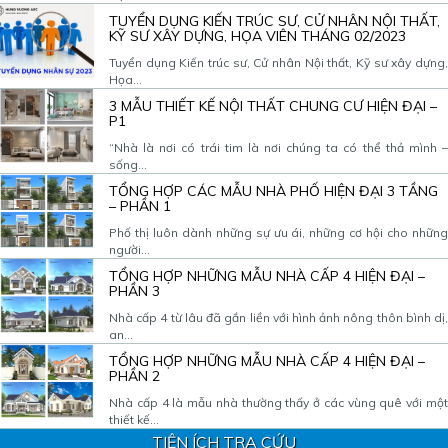
TUYỂN DỤNG KIẾN TRÚC SƯ, CỬ NHÂN NỘI THẤT,
KỸ SƯ XÂY DỰNG, HỌA VIÊN THÁNG 02/2023
Tuyển dụng Kiến trúc sư, Cử nhân Nội thất, Kỹ sư xây dựng,
Họa...
3 MẪU THIẾT KẾ NỘI THẤT CHUNG CƯ HIỆN ĐẠI –
P1
“Nhà là nơi có trái tim là nơi chúng ta có thể thả mình –
sống...
TỔNG HỢP CÁC MẪU NHÀ PHỐ HIỆN ĐẠI 3 TẦNG
– PHẦN 1
Phố thị luôn dành những sự ưu ái, những cơ hội cho những
người...
TỔNG HỢP NHỮNG MẪU NHÀ CẤP 4 HIỆN ĐẠI –
PHẦN 3
Nhà cấp 4 từ lâu đã gắn liền với hình ảnh nông thôn bình dị,
an...
TỔNG HỢP NHỮNG MẪU NHÀ CẤP 4 HIỆN ĐẠI –
PHẦN 2
Nhà cấp 4 là mẫu nhà thường thấy ở các vùng quê với một
thiết kế...
TIỆN ÍCH TRA CỨU