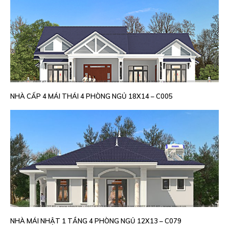
NHÀ CẤP 4 MÁI THÁI 4 PHÒNG NGỦ 18X14 – C005
NHÀ MÁI NHẬT 1 TẦNG 4 PHÒNG NGỦ 12X13 – C079