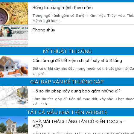
Bảng tra cung mệnh theo năm
Trong ngũ hành gồm có 5 mệnh Kim, Mộc, Thủy, Hỏa, Thổ.
Mệnh Ngũ hành...
Phong thủy
KỸ THUẬT THI CÔNG
Cần làm gì để tiết kiệm chi phí xây nhà 3 tầng
Bất cứ ai khi xây nhà đều mong muốn có thể tiết giảm tối đa
chi phí...
GIẢI ĐÁP VẤN ĐỀ THƯỜNG GẶP
Hồ sơ xin phép xây dựng bao gồm những gì?
Làm ăn tích góp đủ tiền để mua đất, xây nhà. Chọn được
kiểu nhà...
TẤT CẢ MẪU NHÀ TRÊN WEBSITE
NHÀ MÁI THÁI 3 TẦNG TÂN CỔ ĐIỂN 11X13,5 –
A070
MẪU NHÀ PHỐ 3 TẦNG MÁI THÁI 11×13,5 Kiến trúc tân cổ