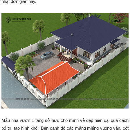
nhật đơn giản này.
Mẫu nhà vườn 1 tầng sở hữu cho mình vẻ đẹp hiện đại qua cách
bố trí, tạo hình khối. Bên cạnh đó các mảng miếng vuông vắn, cột