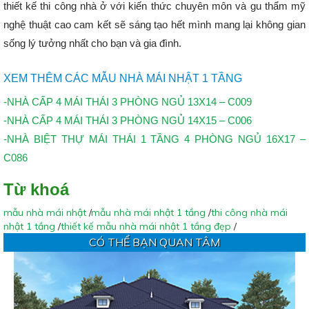
thiết kế thi công nhà ở với kiến thức chuyên môn và gu thẩm mỹ
nghệ thuật cao cam kết sẽ sáng tạo hết mình mang lại không gian
sống lý tưởng nhất cho bạn và gia đình.
XEM THÊM CÁC MẪU NHÀ MÁI NHẬT 1 TẦNG
-NHÀ CẤP 4 MÁI THÁI 3 PHÒNG NGỦ 13X14 – C009
-NHÀ CẤP 4 MÁI THÁI 3 PHÒNG NGỦ 14X15 – C006
-NHÀ BIỆT THỰ MÁI THÁI 1 TẦNG 4 PHÒNG NGỦ 16X17 –
C086
Từ khoá
mẫu nhà mái nhật
/
mẫu nhà mái nhật 1 tầng
/
thi công nhà mái
nhật 1 tầng
/
thiết kế mẫu nhà mái nhật 1 tầng đẹp
/
CÓ THỂ BẠN QUAN TÂM