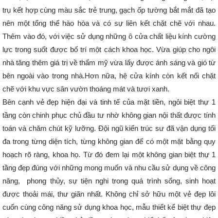
trụ kết hợp cùng màu sắc trẻ trung, gạch ốp tường bắt mắt đã tạo
nên một tổng thể hào hòa và có sự liên kết chặt chẽ với nhau.
Thêm vào đó, với việc sử dụng những ô cửa chất liệu kính cường
lực trong suốt được bố trí một cách khoa học. Vừa giúp cho ngôi
nhà tăng thêm giá trị về thẩm mỹ vừa lấy được ánh sáng và gió từ
bên ngoài vào trong nhà.Hơn nữa, hệ cửa kính còn kết nối chặt
chẽ với khu vực sân vườn thoáng mát và tươi xanh.
Bên cạnh vẻ đẹp hiện đại và tinh tế của mặt tiền, ngôi biệt thự 1
tầng còn chinh phục chủ đầu tư nhờ không gian nội thất được tính
toán và chăm chút kỹ lưỡng. Đội ngũ kiến trúc sư đã vận dụng tối
đa trong từng diện tích, từng không gian để có một mặt bằng quy
hoạch rõ ràng, khoa họ. Từ đó đem lại một không gian biệt thự 1
tầng đẹp đúng với những mong muốn và nhu cầu sử dụng về công
năng, phong thủy, sự tiện nghi trong quá trình sống, sinh hoạt
được thoải mái, thư giãn nhất. Không chỉ sở hữu một vẻ đẹp lôi
cuốn cùng công năng sử dụng khoa học, mẫu thiết kế biệt thự đẹp