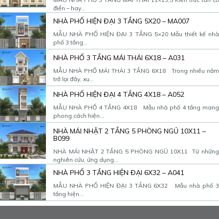
điển – hay...
NHÀ PHỐ HIỆN ĐẠI 3 TẦNG 5X20 – MA007
MẪU NHÀ PHỐ HIỆN ĐẠI 3 TẦNG 5×20 Mẫu thiết kế nhà
phố 3 tầng...
NHÀ PHỐ 3 TẦNG MÁI THÁI 6X18 – A031
MẪU NHÀ PHỐ MÁI THÁI 3 TẦNG 6X18 Trong nhiều năm
trở lại đây, xu...
NHÀ PHỐ HIỆN ĐẠI 4 TẦNG 4X18 – A052
MẪU NHÀ PHỐ 4 TẦNG 4X18 Mẫu nhà phố 4 tầng mang
phong cách hiện...
NHÀ MÁI NHẬT 2 TẦNG 5 PHÒNG NGỦ 10X11 –
B099
NHÀ MÁI NHẬT 2 TẦNG 5 PHÒNG NGỦ 10X11 Từ những
nghiên cứu, ứng dụng...
NHÀ PHỐ 3 TẦNG HIỆN ĐẠI 6X32 – A041
MẪU NHÀ PHỐ HIỆN ĐẠI 3 TẦNG 6X32 Mẫu nhà phố 3
tầng hiện...