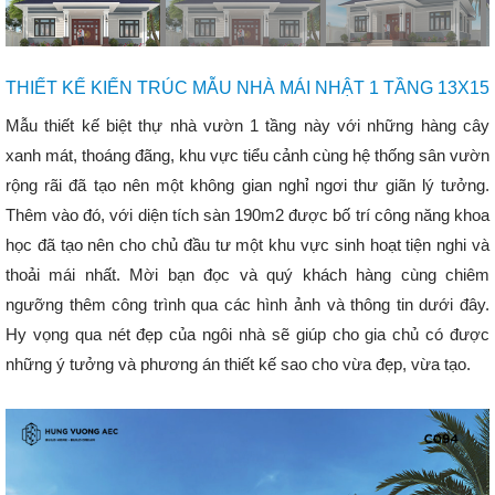
THIẾT KẾ KIẾN TRÚC MẪU NHÀ MÁI NHẬT 1 TẦNG 13X15
Mẫu thiết kế biệt thự nhà vườn 1 tầng này với những hàng cây
xanh mát, thoáng đãng, khu vực tiểu cảnh cùng hệ thống sân vườn
rộng rãi đã tạo nên một không gian nghỉ ngơi thư giãn lý tưởng.
Thêm vào đó, với diện tích sàn 190m2 được bố trí công năng khoa
học đã tạo nên cho chủ đầu tư một khu vực sinh hoạt tiện nghi và
thoải mái nhất. Mời bạn đọc và quý khách hàng cùng chiêm
ngưỡng thêm công trình qua các hình ảnh và thông tin dưới đây.
Hy vọng qua nét đẹp của ngôi nhà sẽ giúp cho gia chủ có được
những ý tưởng và phương án thiết kế sao cho vừa đẹp, vừa tạo.