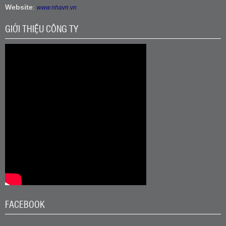
Website
:
www.nhavn.vn
GIỚI THIỆU CÔNG TY
FACEBOOK