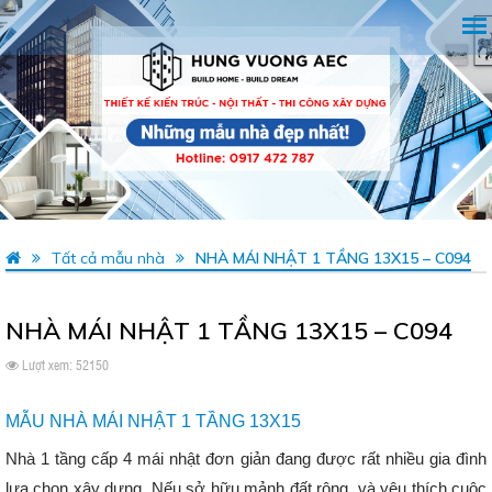
Tất cả mẫu nhà
NHÀ MÁI NHẬT 1 TẦNG 13X15 – C094
NHÀ MÁI NHẬT 1 TẦNG 13X15 – C094
Lượt xem: 52150
MẪU NHÀ MÁI NHẬT 1 TẦNG 13X15
Nhà 1 tầng cấp 4 mái nhật đơn giản đang được rất nhiều gia đình
lựa chọn xây dựng. Nếu sở hữu mảnh đất rộng, và yêu thích cuộc