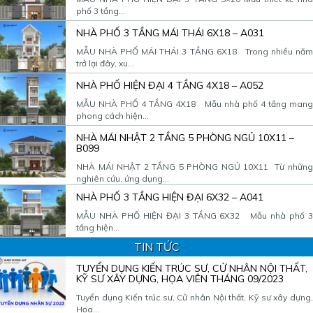
phố 3 tầng...
NHÀ PHỐ 3 TẦNG MÁI THÁI 6X18 – A031
MẪU NHÀ PHỐ MÁI THÁI 3 TẦNG 6X18 Trong nhiều năm
trở lại đây, xu...
NHÀ PHỐ HIỆN ĐẠI 4 TẦNG 4X18 – A052
MẪU NHÀ PHỐ 4 TẦNG 4X18 Mẫu nhà phố 4 tầng mang
phong cách hiện...
NHÀ MÁI NHẬT 2 TẦNG 5 PHÒNG NGỦ 10X11 –
B099
NHÀ MÁI NHẬT 2 TẦNG 5 PHÒNG NGỦ 10X11 Từ những
nghiên cứu, ứng dụng...
NHÀ PHỐ 3 TẦNG HIỆN ĐẠI 6X32 – A041
MẪU NHÀ PHỐ HIỆN ĐẠI 3 TẦNG 6X32 Mẫu nhà phố 3
tầng hiện...
TIN TỨC
TUYỂN DỤNG KIẾN TRÚC SƯ, CỬ NHÂN NỘI THẤT,
KỸ SƯ XÂY DỰNG, HỌA VIÊN THÁNG 09/2023
Tuyển dụng Kiến trúc sư, Cử nhân Nội thất, Kỹ sư xây dựng,
Họa...