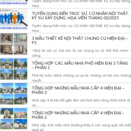
Tuyển dụng Kiến trúc sư, Cử nhân Nội thất, Kỹ sư xây dựng,
Họa...
TUYỂN DỤNG KIẾN TRÚC SƯ, CỬ NHÂN NỘI THẤT,
KỸ SƯ XÂY DỰNG, HỌA VIÊN THÁNG 02/2023
Tuyển dụng Kiến trúc sư, Cử nhân Nội thất, Kỹ sư xây dựng,
Họa...
3 MẪU THIẾT KẾ NỘI THẤT CHUNG CƯ HIỆN ĐẠI –
P1
“Nhà là nơi có trái tim là nơi chúng ta có thể thả mình –
sống...
TỔNG HỢP CÁC MẪU NHÀ PHỐ HIỆN ĐẠI 3 TẦNG
– PHẦN 1
Phố thị luôn dành những sự ưu ái, những cơ hội cho những
người...
TỔNG HỢP NHỮNG MẪU NHÀ CẤP 4 HIỆN ĐẠI –
PHẦN 3
Nhà cấp 4 từ lâu đã gắn liền với hình ảnh nông thôn bình dị,
an...
TỔNG HỢP NHỮNG MẪU NHÀ CẤP 4 HIỆN ĐẠI –
PHẦN 2
Nhà cấp 4 là mẫu nhà thường thấy ở các vùng quê với một
thiết kế...