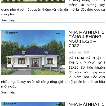
1 tầng đang dần trở
thành xu hướng xây
dựng nhà ở bởi nét truyền thống và hiện đại mới lạ, độc đáo qua sự
sáng tạo…
Xem tiếp
NHÀ MÁI NHẬT 1
TẦNG 4 PHÒNG
NGỦ 16X20 –
C087
Lượt xem: 6646
MẪU NHÀ MÁI NHẬT 1
TẦNG 4 PHÒNG NGỦ
16X20 Sở hữu khuôn
đất rộng rãi ngày nay
là niềm mơ ước của
nhiều người, tuy nhiên sẽ càng tăng giá trị bội phần khi nói sở hữu
một ngôi…
Xem tiếp
NHÀ MÁI NHẬT 1