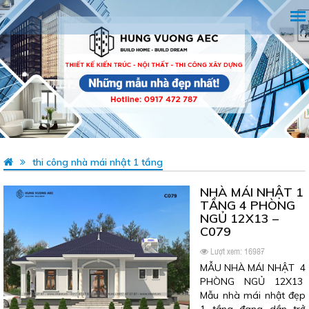
thi công nhà mái nhật 1 tầng
NHÀ MÁI NHẬT 1
TẦNG 4 PHÒNG
NGỦ 12X13 –
C079
Lượt xem: 16987
MẪU NHÀ MÁI NHẬT 4
PHÒNG NGỦ 12X13
Mẫu nhà mái nhật đẹp