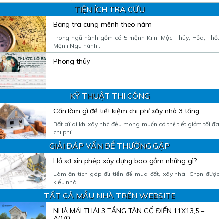
TIỆN ÍCH TRA CỨU
Bảng tra cung mệnh theo năm
Trong ngũ hành gồm có 5 mệnh Kim, Mộc, Thủy, Hỏa, Thổ.
Mệnh Ngũ hành...
Phong thủy
KỸ THUẬT THI CÔNG
Cần làm gì để tiết kiệm chi phí xây nhà 3 tầng
Bất cứ ai khi xây nhà đều mong muốn có thể tiết giảm tối đa
chi phí...
GIẢI ĐÁP VẤN ĐỀ THƯỜNG GẶP
Hồ sơ xin phép xây dựng bao gồm những gì?
Làm ăn tích góp đủ tiền để mua đất, xây nhà. Chọn được
kiểu nhà...
TẤT CẢ MẪU NHÀ TRÊN WEBSITE
NHÀ MÁI THÁI 3 TẦNG TÂN CỔ ĐIỂN 11X13,5 –
A070