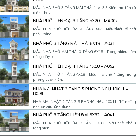
MẪU NHÀ PHỐ 3 TẦNG MÁI THÁI 11×13,5 Kiến trúc tân cổ
điển – hay...
NHÀ PHỐ HIỆN ĐẠI 3 TẦNG 5X20 – MA007
MẪU NHÀ PHỐ HIỆN ĐẠI 3 TẦNG 5×20 Mẫu thiết kế nhà
phố 3 tầng...
NHÀ PHỐ 3 TẦNG MÁI THÁI 6X18 – A031
MẪU NHÀ PHỐ MÁI THÁI 3 TẦNG 6X18 Trong nhiều năm
trở lại đây, xu...
NHÀ PHỐ HIỆN ĐẠI 4 TẦNG 4X18 – A052
MẪU NHÀ PHỐ 4 TẦNG 4X18 Mẫu nhà phố 4 tầng mang
phong cách hiện...
NHÀ MÁI NHẬT 2 TẦNG 5 PHÒNG NGỦ 10X11 –
B099
NHÀ MÁI NHẬT 2 TẦNG 5 PHÒNG NGỦ 10X11 Từ những
nghiên cứu, ứng dụng...
NHÀ PHỐ 3 TẦNG HIỆN ĐẠI 6X32 – A041
MẪU NHÀ PHỐ HIỆN ĐẠI 3 TẦNG 6X32 Mẫu nhà phố 3
tầng hiện...