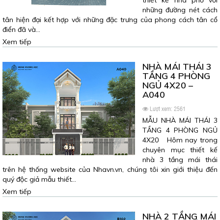
thiết kế nhà phố với
những đường nét cách
tân hiện đại kết hợp với những đặc trưng của phong cách tân cổ
điển đã và…
Xem tiếp
NHÀ MÁI THÁI 3
TẦNG 4 PHÒNG
NGỦ 4X20 –
A040
Lượt xem: 2561
MẪU NHÀ MÁI THÁI 3
TẦNG 4 PHÒNG NGỦ
4X20 Hôm nay trong
chuyên mục thiết kế
nhà 3 tầng mái thái
trên hệ thống website của Nhavn.vn, chúng tôi xin giới thiệu đến
quý độc giả mẫu thiết…
Xem tiếp
NHÀ 2 TẦNG MÁI