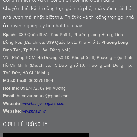
Chuyên thiết kế thi công trọn gói nhà phố, nhà vườn mái thái,
nhà vườn mái nhật, biệt thự. Thiết kế và thi công trọn gói nhà
ở chuyên nghiệp uy tín nhất hiện nay.
Địa chỉ: 339 Quốc lộ 51, Khu Phố 1, Phường Long Hưng, Tỉnh
Đồng Nai. (Địa chỉ cũ: 339 Quốc lộ 51, Khu Phố 1, Phường Long
Bình Tân, Tp Biên Hòa, Đồng Nai.)
Văn Phòng HCM: 45 Đường số 10, Khu phố 88, Phường Hiệp Bình,
Hồ Chí Minh. (Địa chỉ cũ: 45 Đường số 10, Phường Linh Đông, Tp.
Thủ Đức, Hồ Chí Minh.)
Mã số thuế
: 3603751604
Hotline
: 0917472787 Mr Vương
Email
: hungvuongaec@gmail.com
Website
:
www.hungvuongaec.com
Website
:
www.nhavn.vn
GIỚI THIỆU CÔNG TY