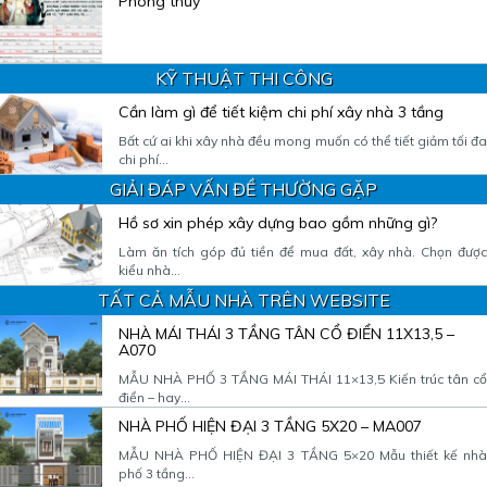
Phong thủy
KỸ THUẬT THI CÔNG
Cần làm gì để tiết kiệm chi phí xây nhà 3 tầng
Bất cứ ai khi xây nhà đều mong muốn có thể tiết giảm tối đa
chi phí...
GIẢI ĐÁP VẤN ĐỀ THƯỜNG GẶP
Hồ sơ xin phép xây dựng bao gồm những gì?
Làm ăn tích góp đủ tiền để mua đất, xây nhà. Chọn được
kiểu nhà...
TẤT CẢ MẪU NHÀ TRÊN WEBSITE
NHÀ MÁI THÁI 3 TẦNG TÂN CỔ ĐIỂN 11X13,5 –
A070
MẪU NHÀ PHỐ 3 TẦNG MÁI THÁI 11×13,5 Kiến trúc tân cổ
điển – hay...
NHÀ PHỐ HIỆN ĐẠI 3 TẦNG 5X20 – MA007
MẪU NHÀ PHỐ HIỆN ĐẠI 3 TẦNG 5×20 Mẫu thiết kế nhà
phố 3 tầng...