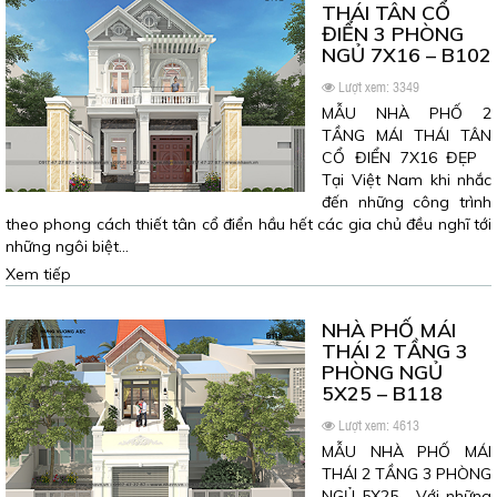
THÁI TÂN CỔ
ĐIỂN 3 PHÒNG
NGỦ 7X16 – B102
Lượt xem: 3349
MẪU NHÀ PHỐ 2
TẦNG MÁI THÁI TÂN
CỔ ĐIỂN 7X16 ĐẸP
Tại Việt Nam khi nhắc
đến những công trình
theo phong cách thiết tân cổ điển hầu hết các gia chủ đều nghĩ tới
những ngôi biệt…
Xem tiếp
NHÀ PHỐ MÁI
THÁI 2 TẦNG 3
PHÒNG NGỦ
5X25 – B118
Lượt xem: 4613
MẪU NHÀ PHỐ MÁI
THÁI 2 TẦNG 3 PHÒNG
NGỦ 5X25 Với những