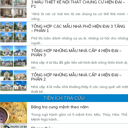
3 MẪU THIẾT KẾ NỘI THẤT CHUNG CƯ HIỆN ĐẠI –
P1
“Nhà là nơi có trái tim là nơi chúng ta có thể thả mình –
sống...
TỔNG HỢP CÁC MẪU NHÀ PHỐ HIỆN ĐẠI 3 TẦNG
– PHẦN 1
Phố thị luôn dành những sự ưu ái, những cơ hội cho những
người...
TỔNG HỢP NHỮNG MẪU NHÀ CẤP 4 HIỆN ĐẠI –
PHẦN 3
Nhà cấp 4 từ lâu đã gắn liền với hình ảnh nông thôn bình dị,
an...
TỔNG HỢP NHỮNG MẪU NHÀ CẤP 4 HIỆN ĐẠI –
PHẦN 2
Nhà cấp 4 là mẫu nhà thường thấy ở các vùng quê với một
thiết kế...
TIỆN ÍCH TRA CỨU
Bảng tra cung mệnh theo năm
Trong ngũ hành gồm có 5 mệnh Kim, Mộc, Thủy, Hỏa, Thổ.
Mệnh Ngũ hành...