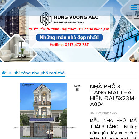
thi công nhà phố mái thái
NHÀ PHỐ 3
TẦNG MÁI THÁI
HIỆN ĐẠI 5X23M-
A004
Lượt xem: 1999
MẪU NHÀ PHỐ MÁI
THÁI 3 TẦNG Những
năm gần đây, xu hướng