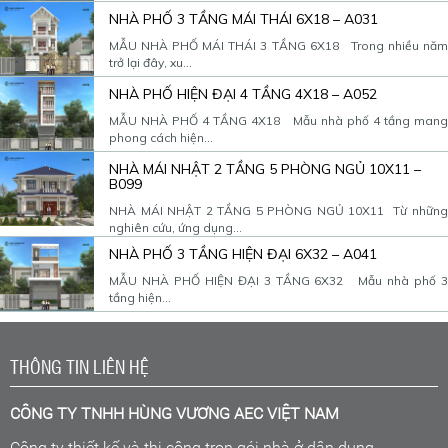
NHÀ PHỐ 3 TẦNG MÁI THÁI 6X18 – A031
MẪU NHÀ PHỐ MÁI THÁI 3 TẦNG 6X18 Trong nhiều năm
trở lại đây, xu...
NHÀ PHỐ HIỆN ĐẠI 4 TẦNG 4X18 – A052
MẪU NHÀ PHỐ 4 TẦNG 4X18 Mẫu nhà phố 4 tầng mang
phong cách hiện...
NHÀ MÁI NHẬT 2 TẦNG 5 PHÒNG NGỦ 10X11 –
B099
NHÀ MÁI NHẬT 2 TẦNG 5 PHÒNG NGỦ 10X11 Từ những
nghiên cứu, ứng dụng...
NHÀ PHỐ 3 TẦNG HIỆN ĐẠI 6X32 – A041
MẪU NHÀ PHỐ HIỆN ĐẠI 3 TẦNG 6X32 Mẫu nhà phố 3
tầng hiện...
THÔNG TIN LIÊN HỆ
CÔNG TY TNHH HÙNG VƯƠNG AEC VIỆT NAM
Công ty thiết kế và thi công trọn gói nhà ở dân dụng.