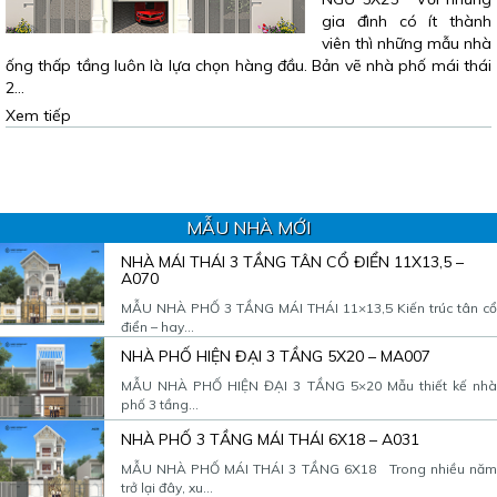
gia đình có ít thành
viên thì những mẫu nhà
ống thấp tầng luôn là lựa chọn hàng đầu. Bản vẽ nhà phố mái thái
2…
Xem tiếp
MẪU NHÀ MỚI
NHÀ MÁI THÁI 3 TẦNG TÂN CỔ ĐIỂN 11X13,5 –
A070
MẪU NHÀ PHỐ 3 TẦNG MÁI THÁI 11×13,5 Kiến trúc tân cổ
điển – hay...
NHÀ PHỐ HIỆN ĐẠI 3 TẦNG 5X20 – MA007
MẪU NHÀ PHỐ HIỆN ĐẠI 3 TẦNG 5×20 Mẫu thiết kế nhà
phố 3 tầng...
NHÀ PHỐ 3 TẦNG MÁI THÁI 6X18 – A031
MẪU NHÀ PHỐ MÁI THÁI 3 TẦNG 6X18 Trong nhiều năm
trở lại đây, xu...