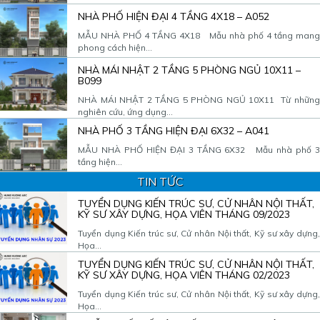
NHÀ PHỐ HIỆN ĐẠI 4 TẦNG 4X18 – A052
MẪU NHÀ PHỐ 4 TẦNG 4X18 Mẫu nhà phố 4 tầng mang
phong cách hiện...
NHÀ MÁI NHẬT 2 TẦNG 5 PHÒNG NGỦ 10X11 –
B099
NHÀ MÁI NHẬT 2 TẦNG 5 PHÒNG NGỦ 10X11 Từ những
nghiên cứu, ứng dụng...
NHÀ PHỐ 3 TẦNG HIỆN ĐẠI 6X32 – A041
MẪU NHÀ PHỐ HIỆN ĐẠI 3 TẦNG 6X32 Mẫu nhà phố 3
tầng hiện...
TIN TỨC
TUYỂN DỤNG KIẾN TRÚC SƯ, CỬ NHÂN NỘI THẤT,
KỸ SƯ XÂY DỰNG, HỌA VIÊN THÁNG 09/2023
Tuyển dụng Kiến trúc sư, Cử nhân Nội thất, Kỹ sư xây dựng,
Họa...
TUYỂN DỤNG KIẾN TRÚC SƯ, CỬ NHÂN NỘI THẤT,
KỸ SƯ XÂY DỰNG, HỌA VIÊN THÁNG 02/2023
Tuyển dụng Kiến trúc sư, Cử nhân Nội thất, Kỹ sư xây dựng,
Họa...