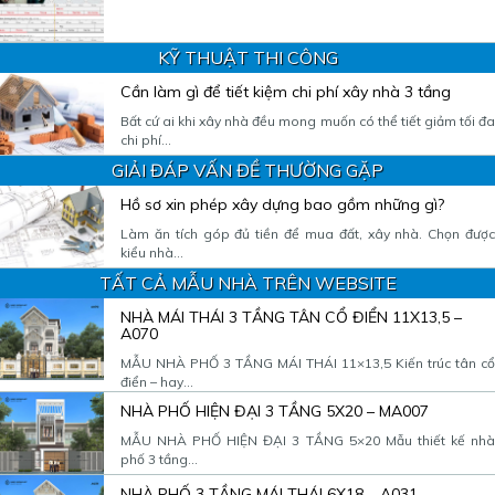
KỸ THUẬT THI CÔNG
Cần làm gì để tiết kiệm chi phí xây nhà 3 tầng
Bất cứ ai khi xây nhà đều mong muốn có thể tiết giảm tối đa
chi phí...
GIẢI ĐÁP VẤN ĐỀ THƯỜNG GẶP
Hồ sơ xin phép xây dựng bao gồm những gì?
Làm ăn tích góp đủ tiền để mua đất, xây nhà. Chọn được
kiểu nhà...
TẤT CẢ MẪU NHÀ TRÊN WEBSITE
NHÀ MÁI THÁI 3 TẦNG TÂN CỔ ĐIỂN 11X13,5 –
A070
MẪU NHÀ PHỐ 3 TẦNG MÁI THÁI 11×13,5 Kiến trúc tân cổ
điển – hay...
NHÀ PHỐ HIỆN ĐẠI 3 TẦNG 5X20 – MA007
MẪU NHÀ PHỐ HIỆN ĐẠI 3 TẦNG 5×20 Mẫu thiết kế nhà
phố 3 tầng...
NHÀ PHỐ 3 TẦNG MÁI THÁI 6X18 – A031