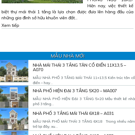
Hiện nay, việc thiết kế
biệt thự mái thái 1 tầng là lựa chọn được đưa lên hàng đầu của
những gia đình sở hữu khuôn viên đất…
Xem tiếp
MẪU NHÀ MỚI
NHÀ MÁI THÁI 3 TẦNG TÂN CỔ ĐIỂN 11X13,5 –
A070
MẪU NHÀ PHỐ 3 TẦNG MÁI THÁI 11×13,5 Kiến trúc tân cổ
điển – hay...
NHÀ PHỐ HIỆN ĐẠI 3 TẦNG 5X20 – MA007
MẪU NHÀ PHỐ HIỆN ĐẠI 3 TẦNG 5×20 Mẫu thiết kế nhà
phố 3 tầng...
NHÀ PHỐ 3 TẦNG MÁI THÁI 6X18 – A031
MẪU NHÀ PHỐ MÁI THÁI 3 TẦNG 6X18 Trong nhiều năm
trở lại đây, xu...