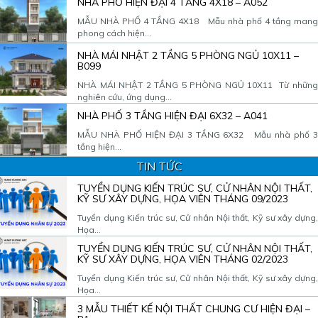
NHÀ PHỐ HIỆN ĐẠI 4 TẦNG 4X18 – A052
MẪU NHÀ PHỐ 4 TẦNG 4X18 Mẫu nhà phố 4 tầng mang
phong cách hiện...
NHÀ MÁI NHẬT 2 TẦNG 5 PHÒNG NGỦ 10X11 –
B099
NHÀ MÁI NHẬT 2 TẦNG 5 PHÒNG NGỦ 10X11 Từ những
nghiên cứu, ứng dụng...
NHÀ PHỐ 3 TẦNG HIỆN ĐẠI 6X32 – A041
MẪU NHÀ PHỐ HIỆN ĐẠI 3 TẦNG 6X32 Mẫu nhà phố 3
tầng hiện...
TIN TỨC
TUYỂN DỤNG KIẾN TRÚC SƯ, CỬ NHÂN NỘI THẤT,
KỸ SƯ XÂY DỰNG, HỌA VIÊN THÁNG 09/2023
Tuyển dụng Kiến trúc sư, Cử nhân Nội thất, Kỹ sư xây dựng,
Họa...
TUYỂN DỤNG KIẾN TRÚC SƯ, CỬ NHÂN NỘI THẤT,
KỸ SƯ XÂY DỰNG, HỌA VIÊN THÁNG 02/2023
Tuyển dụng Kiến trúc sư, Cử nhân Nội thất, Kỹ sư xây dựng,
Họa...
3 MẪU THIẾT KẾ NỘI THẤT CHUNG CƯ HIỆN ĐẠI –