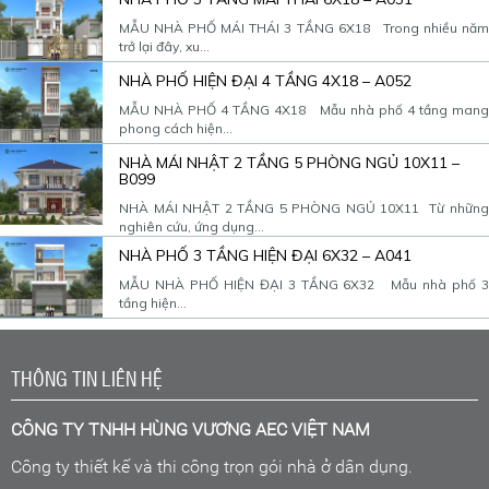
MẪU NHÀ PHỐ MÁI THÁI 3 TẦNG 6X18 Trong nhiều năm
trở lại đây, xu...
NHÀ PHỐ HIỆN ĐẠI 4 TẦNG 4X18 – A052
MẪU NHÀ PHỐ 4 TẦNG 4X18 Mẫu nhà phố 4 tầng mang
phong cách hiện...
NHÀ MÁI NHẬT 2 TẦNG 5 PHÒNG NGỦ 10X11 –
B099
NHÀ MÁI NHẬT 2 TẦNG 5 PHÒNG NGỦ 10X11 Từ những
nghiên cứu, ứng dụng...
NHÀ PHỐ 3 TẦNG HIỆN ĐẠI 6X32 – A041
MẪU NHÀ PHỐ HIỆN ĐẠI 3 TẦNG 6X32 Mẫu nhà phố 3
tầng hiện...
THÔNG TIN LIÊN HỆ
CÔNG TY TNHH HÙNG VƯƠNG AEC VIỆT NAM
Công ty thiết kế và thi công trọn gói nhà ở dân dụng.