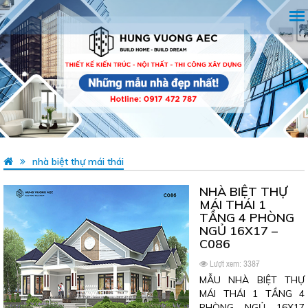
nhà biệt thự mái thái
NHÀ BIỆT THỰ
MÁI THÁI 1
TẦNG 4 PHÒNG
NGỦ 16X17 –
C086
Lượt xem: 3387
MẪU NHÀ BIỆT THỰ
MÁI THÁI 1 TẦNG 4
PHÒNG NGỦ 16X17