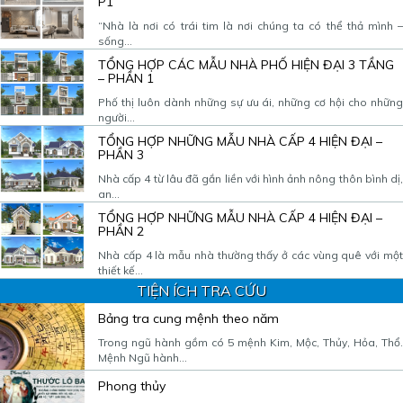
P1
“Nhà là nơi có trái tim là nơi chúng ta có thể thả mình –
sống...
TỔNG HỢP CÁC MẪU NHÀ PHỐ HIỆN ĐẠI 3 TẦNG
– PHẦN 1
Phố thị luôn dành những sự ưu ái, những cơ hội cho những
người...
TỔNG HỢP NHỮNG MẪU NHÀ CẤP 4 HIỆN ĐẠI –
PHẦN 3
Nhà cấp 4 từ lâu đã gắn liền với hình ảnh nông thôn bình dị,
an...
TỔNG HỢP NHỮNG MẪU NHÀ CẤP 4 HIỆN ĐẠI –
PHẦN 2
Nhà cấp 4 là mẫu nhà thường thấy ở các vùng quê với một
thiết kế...
TIỆN ÍCH TRA CỨU
Bảng tra cung mệnh theo năm
Trong ngũ hành gồm có 5 mệnh Kim, Mộc, Thủy, Hỏa, Thổ.
Mệnh Ngũ hành...
Phong thủy