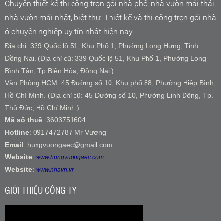
Chuyên thiết kế thi công trọn gói nhà phố, nhà vườn mái thái,
nhà vườn mái nhật, biệt thự. Thiết kế và thi công trọn gói nhà
ở chuyên nghiệp uy tín nhất hiện nay.
Địa chỉ: 339 Quốc lộ 51, Khu Phố 1, Phường Long Hưng, Tỉnh
Đồng Nai. (Địa chỉ cũ: 339 Quốc lộ 51, Khu Phố 1, Phường Long
Bình Tân, Tp Biên Hòa, Đồng Nai.)
Văn Phòng HCM: 45 Đường số 10, Khu phố 88, Phường Hiệp Bình,
Hồ Chí Minh. (Địa chỉ cũ: 45 Đường số 10, Phường Linh Đông, Tp.
Thủ Đức, Hồ Chí Minh.)
Mã số thuế
: 3603751604
Hotline
: 0917472787 Mr Vương
Email
: hungvuongaec@gmail.com
Website
:
www.hungvuongaec.com
Website
:
www.nhavn.vn
GIỚI THIỆU CÔNG TY