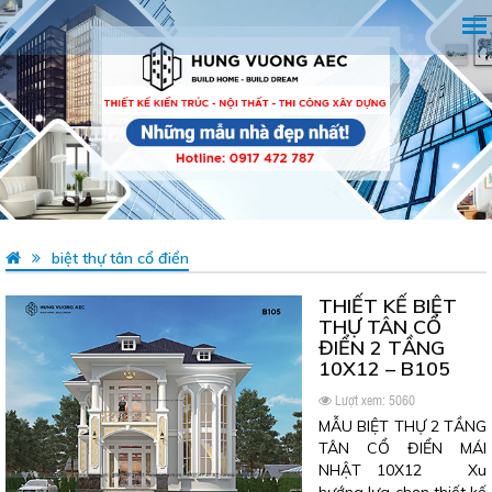
biệt thự tân cổ điển
THIẾT KẾ BIỆT
THỰ TÂN CỔ
ĐIỂN 2 TẦNG
10X12 – B105
Lượt xem: 5060
MẪU BIỆT THỰ 2 TẦNG
TÂN CỔ ĐIỂN MÁI
NHẬT 10X12 Xu