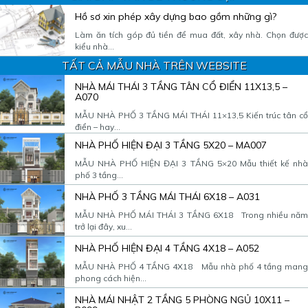
Hồ sơ xin phép xây dựng bao gồm những gì?
Làm ăn tích góp đủ tiền để mua đất, xây nhà. Chọn được
kiểu nhà...
TẤT CẢ MẪU NHÀ TRÊN WEBSITE
NHÀ MÁI THÁI 3 TẦNG TÂN CỔ ĐIỂN 11X13,5 –
A070
MẪU NHÀ PHỐ 3 TẦNG MÁI THÁI 11×13,5 Kiến trúc tân cổ
điển – hay...
NHÀ PHỐ HIỆN ĐẠI 3 TẦNG 5X20 – MA007
MẪU NHÀ PHỐ HIỆN ĐẠI 3 TẦNG 5×20 Mẫu thiết kế nhà
phố 3 tầng...
NHÀ PHỐ 3 TẦNG MÁI THÁI 6X18 – A031
MẪU NHÀ PHỐ MÁI THÁI 3 TẦNG 6X18 Trong nhiều năm
trở lại đây, xu...
NHÀ PHỐ HIỆN ĐẠI 4 TẦNG 4X18 – A052
MẪU NHÀ PHỐ 4 TẦNG 4X18 Mẫu nhà phố 4 tầng mang
phong cách hiện...
NHÀ MÁI NHẬT 2 TẦNG 5 PHÒNG NGỦ 10X11 –