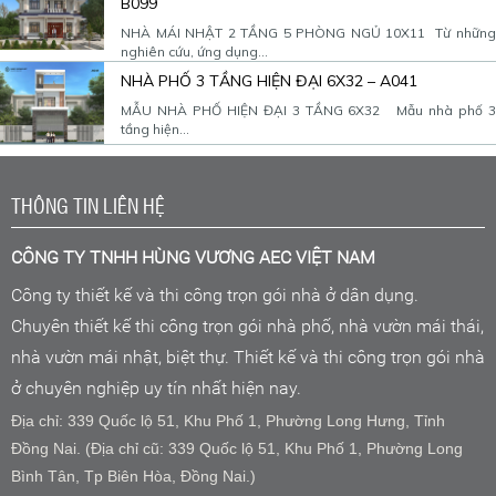
B099
NHÀ MÁI NHẬT 2 TẦNG 5 PHÒNG NGỦ 10X11 Từ những
nghiên cứu, ứng dụng...
NHÀ PHỐ 3 TẦNG HIỆN ĐẠI 6X32 – A041
MẪU NHÀ PHỐ HIỆN ĐẠI 3 TẦNG 6X32 Mẫu nhà phố 3
tầng hiện...
THÔNG TIN LIÊN HỆ
CÔNG TY TNHH HÙNG VƯƠNG AEC VIỆT NAM
Công ty thiết kế và thi công trọn gói nhà ở dân dụng.
Chuyên thiết kế thi công trọn gói nhà phố, nhà vườn mái thái,
nhà vườn mái nhật, biệt thự. Thiết kế và thi công trọn gói nhà
ở chuyên nghiệp uy tín nhất hiện nay.
Địa chỉ: 339 Quốc lộ 51, Khu Phố 1, Phường Long Hưng, Tỉnh
Đồng Nai. (Địa chỉ cũ: 339 Quốc lộ 51, Khu Phố 1, Phường Long
Bình Tân, Tp Biên Hòa, Đồng Nai.)