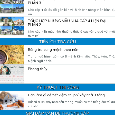
PHẦN 3
Nhà cấp 4 từ lâu đã gắn liền với hình ảnh nông thôn bình dị,
an...
TỔNG HỢP NHỮNG MẪU NHÀ CẤP 4 HIỆN ĐẠI –
PHẦN 2
Nhà cấp 4 là mẫu nhà thường thấy ở các vùng quê với một
thiết kế...
TIỆN ÍCH TRA CỨU
Bảng tra cung mệnh theo năm
Trong ngũ hành gồm có 5 mệnh Kim, Mộc, Thủy, Hỏa, Thổ.
Mệnh Ngũ hành...
Phong thủy
KỸ THUẬT THI CÔNG
Cần làm gì để tiết kiệm chi phí xây nhà 3 tầng
Bất cứ ai khi xây nhà đều mong muốn có thể tiết giảm tối đa
chi phí...
GIẢI ĐÁP VẤN ĐỀ THƯỜNG GẶP