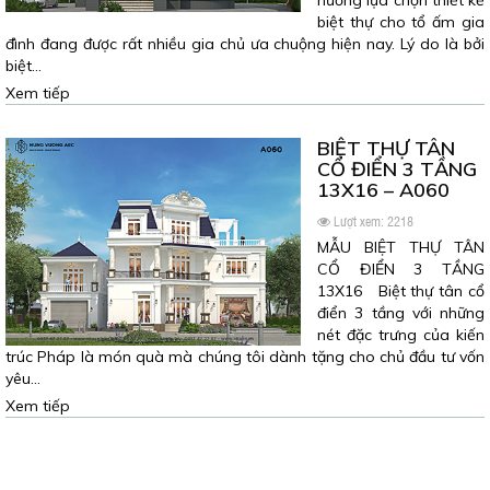
hướng lựa chọn thiết kế
biệt thự cho tổ ấm gia
đình đang được rất nhiều gia chủ ưa chuộng hiện nay. Lý do là bởi
biệt…
Xem tiếp
BIỆT THỰ TÂN
CỔ ĐIỂN 3 TẦNG
13X16 – A060
Lượt xem: 2218
MẪU BIỆT THỰ TÂN
CỔ ĐIỂN 3 TẦNG
13X16 Biệt thự tân cổ
điển 3 tầng với những
nét đặc trưng của kiến
trúc Pháp là món quà mà chúng tôi dành tặng cho chủ đầu tư vốn
yêu…
Xem tiếp