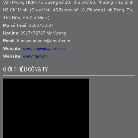
Văn Phòng HCM: 45 Đường số 10, Khu phố 88, Phường Hiệp Bình,
Hồ Chí Minh. (Địa chỉ cũ: 45 Đường số 10, Phường Linh Đông, Tp.
Thủ Đức, Hồ Chí Minh.)
Mã số thuế
: 3603751604
Hotline
: 0917472787 Mr Vương
Email
: hungvuongaec@gmail.com
Website
:
www.hungvuongaec.com
Website
:
www.nhavn.vn
GIỚI THIỆU CÔNG TY