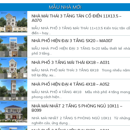
MẪU NHÀ MỚI
NHÀ MÁI THÁI 3 TẦNG TÂN CỔ ĐIỂN 11X13,5 –
A070
MẪU NHÀ PHỐ 3 TẦNG MÁI THÁI 11×13,5 Kiến trúc tân cổ
điển – hay...
NHÀ PHỐ HIỆN ĐẠI 3 TẦNG 5X20 – MA007
MẪU NHÀ PHỐ HIỆN ĐẠI 3 TẦNG 5×20 Mẫu thiết kế nhà
phố 3 tầng...
NHÀ PHỐ 3 TẦNG MÁI THÁI 6X18 – A031
MẪU NHÀ PHỐ MÁI THÁI 3 TẦNG 6X18 Trong nhiều năm
trở lại đây, xu...
NHÀ PHỐ HIỆN ĐẠI 4 TẦNG 4X18 – A052
MẪU NHÀ PHỐ 4 TẦNG 4X18 Mẫu nhà phố 4 tầng mang
phong cách hiện...
NHÀ MÁI NHẬT 2 TẦNG 5 PHÒNG NGỦ 10X11 –
B099
NHÀ MÁI NHẬT 2 TẦNG 5 PHÒNG NGỦ 10X11 Từ những
nghiên cứu, ứng dụng...