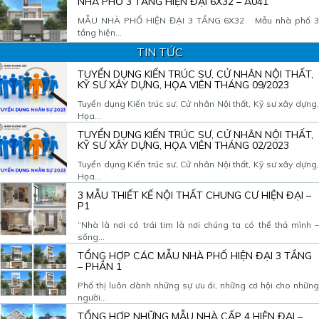
NHÀ PHỐ 3 TẦNG HIỆN ĐẠI 6X32 – A041
MẪU NHÀ PHỐ HIỆN ĐẠI 3 TẦNG 6X32 Mẫu nhà phố 3
tầng hiện...
TIN TỨC
TUYỂN DỤNG KIẾN TRÚC SƯ, CỬ NHÂN NỘI THẤT,
KỸ SƯ XÂY DỰNG, HỌA VIÊN THÁNG 09/2023
Tuyển dụng Kiến trúc sư, Cử nhân Nội thất, Kỹ sư xây dựng,
Họa...
TUYỂN DỤNG KIẾN TRÚC SƯ, CỬ NHÂN NỘI THẤT,
KỸ SƯ XÂY DỰNG, HỌA VIÊN THÁNG 02/2023
Tuyển dụng Kiến trúc sư, Cử nhân Nội thất, Kỹ sư xây dựng,
Họa...
3 MẪU THIẾT KẾ NỘI THẤT CHUNG CƯ HIỆN ĐẠI –
P1
“Nhà là nơi có trái tim là nơi chúng ta có thể thả mình –
sống...
TỔNG HỢP CÁC MẪU NHÀ PHỐ HIỆN ĐẠI 3 TẦNG
– PHẦN 1
Phố thị luôn dành những sự ưu ái, những cơ hội cho những
người...
TỔNG HỢP NHỮNG MẪU NHÀ CẤP 4 HIỆN ĐẠI –