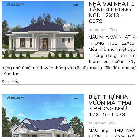
NHÀ MÁI NHẬT 1
TẦNG 4 PHÒNG
NGỦ 12X13 –
C079
Lượt xem: 17014
MẪU NHÀ MÁI NHẬT 4
PHÒNG NGỦ 12X13
Mẫu nhà mái nhật đẹp
1 tầng đang dần trở
thành xu hướng xây
dựng nhà ở bởi nét truyền thống và hiện đại mới lạ, độc đáo qua sự
sáng tạo…
Xem tiếp
BIỆT THỰ NHÀ
VƯỜN MÁI THÁI
3 PHÒNG NGỦ
12X15 – C078
Lượt xem: 5257
MẪU BIỆT THỰ NHÀ
VƯỜN 1 TẦNG MÁI