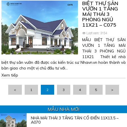
BIỆT THỰ SÂN
VƯỜN 1 TẦNG
MÁI THÁI 3
PHÒNG NGỦ
11X21 – C075
Lượt xem: 3154
MẪU BIỆT THỰ SÂN
VƯỜN 1 TẦNG MÁI
THÁI 3 PHÒNG NGỦ
11X21 Thiết kế nhà
biệt thự sân vườn đã được các kiến trúc sư Nhavn.vn hoàn thành và
bàn giao cho một vị chủ đầu tư với…
Xem tiếp
<
1
2
3
4
5
>
MẪU NHÀ MỚI
NHÀ MÁI THÁI 3 TẦNG TÂN CỔ ĐIỂN 11X13,5 –
A070