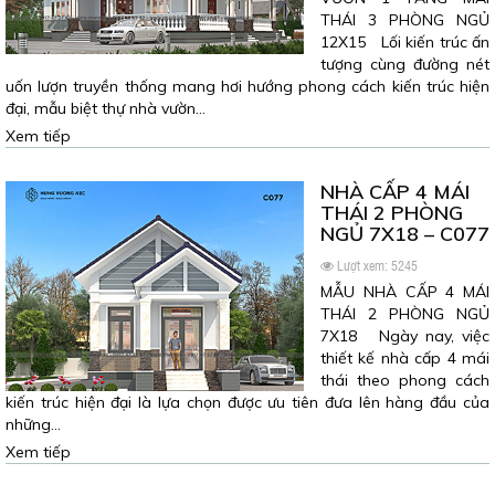
THÁI 3 PHÒNG NGỦ
12X15 Lối kiến trúc ấn
tượng cùng đường nét
uốn lượn truyền thống mang hơi hướng phong cách kiến trúc hiện
đại, mẫu biệt thự nhà vườn…
Xem tiếp
NHÀ CẤP 4 MÁI
THÁI 2 PHÒNG
NGỦ 7X18 – C077
Lượt xem: 5245
MẪU NHÀ CẤP 4 MÁI
THÁI 2 PHÒNG NGỦ
7X18 Ngày nay, việc
thiết kế nhà cấp 4 mái
thái theo phong cách
kiến trúc hiện đại là lựa chọn được ưu tiên đưa lên hàng đầu của
những…
Xem tiếp