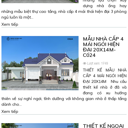
những lựa chọn xây
dựng nhà ống hay
những mẫu biệt thự cao tầng, nhà cấp 4 mái thái hiện đại 3 phòng
ngủ luôn là một…
Xem tiếp
MẪU NHÀ CẤP 4
MÁI NGÓI HIỆN
ĐẠI 20X14M-
C024
Lượt xem: 1749
THIẾT KẾ MẪU NHÀ
CẤP 4 MÁI NGÓI HIỆN
ĐẠI 20X14M Nhu cầu
thiết kế nhà ở đã và
đang có xu hướng
thiên về sự nghỉ ngơi, tĩnh dưỡng với không gian nhà ở thấp tầng
dành cho…
Xem tiếp
THIẾT KẾ NGOẠI