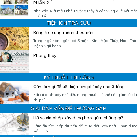
PHẦN 2
Nhà cấp 4 là mẫu nhà thường thấy ở các vùng quê với một
thiết kế...
TIỆN ÍCH TRA CỨU
Bảng tra cung mệnh theo năm
Trong ngũ hành gồm có 5 mệnh Kim, Mộc, Thủy, Hỏa, Thổ.
Mệnh Ngũ hành...
Phong thủy
KỸ THUẬT THI CÔNG
Cần làm gì để tiết kiệm chi phí xây nhà 3 tầng
Bất cứ ai khi xây nhà đều mong muốn có thể tiết giảm tối đa
chi phí...
GIẢI ĐÁP VẤN ĐỀ THƯỜNG GẶP
Hồ sơ xin phép xây dựng bao gồm những gì?
Làm ăn tích góp đủ tiền để mua đất, xây nhà. Chọn được
kiểu nhà...