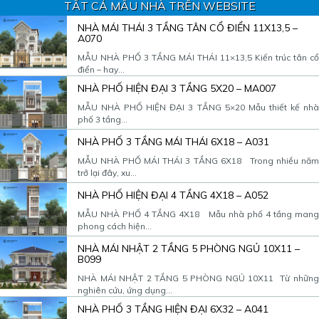
TẤT CẢ MẪU NHÀ TRÊN WEBSITE
NHÀ MÁI THÁI 3 TẦNG TÂN CỔ ĐIỂN 11X13,5 –
A070
MẪU NHÀ PHỐ 3 TẦNG MÁI THÁI 11×13,5 Kiến trúc tân cổ
điển – hay...
NHÀ PHỐ HIỆN ĐẠI 3 TẦNG 5X20 – MA007
MẪU NHÀ PHỐ HIỆN ĐẠI 3 TẦNG 5×20 Mẫu thiết kế nhà
phố 3 tầng...
NHÀ PHỐ 3 TẦNG MÁI THÁI 6X18 – A031
MẪU NHÀ PHỐ MÁI THÁI 3 TẦNG 6X18 Trong nhiều năm
trở lại đây, xu...
NHÀ PHỐ HIỆN ĐẠI 4 TẦNG 4X18 – A052
MẪU NHÀ PHỐ 4 TẦNG 4X18 Mẫu nhà phố 4 tầng mang
phong cách hiện...
NHÀ MÁI NHẬT 2 TẦNG 5 PHÒNG NGỦ 10X11 –
B099
NHÀ MÁI NHẬT 2 TẦNG 5 PHÒNG NGỦ 10X11 Từ những
nghiên cứu, ứng dụng...
NHÀ PHỐ 3 TẦNG HIỆN ĐẠI 6X32 – A041