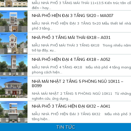
MẪU NHÀ PHỐ 3 TẦNG MÁI THÁI 11×13,5 Kiến trúc tân cổ
điển – hay...
NHÀ PHỐ HIỆN ĐẠI 3 TẦNG 5X20 – MA007
MẪU NHÀ PHỐ HIỆN ĐẠI 3 TẦNG 5×20 Mẫu thiết kế nhà
phố 3 tầng...
NHÀ PHỐ 3 TẦNG MÁI THÁI 6X18 – A031
MẪU NHÀ PHỐ MÁI THÁI 3 TẦNG 6X18 Trong nhiều năm
trở lại đây, xu...
NHÀ PHỐ HIỆN ĐẠI 4 TẦNG 4X18 – A052
MẪU NHÀ PHỐ 4 TẦNG 4X18 Mẫu nhà phố 4 tầng mang
phong cách hiện...
NHÀ MÁI NHẬT 2 TẦNG 5 PHÒNG NGỦ 10X11 –
B099
NHÀ MÁI NHẬT 2 TẦNG 5 PHÒNG NGỦ 10X11 Từ những
nghiên cứu, ứng dụng...
NHÀ PHỐ 3 TẦNG HIỆN ĐẠI 6X32 – A041
MẪU NHÀ PHỐ HIỆN ĐẠI 3 TẦNG 6X32 Mẫu nhà phố 3
tầng hiện...
TIN TỨC