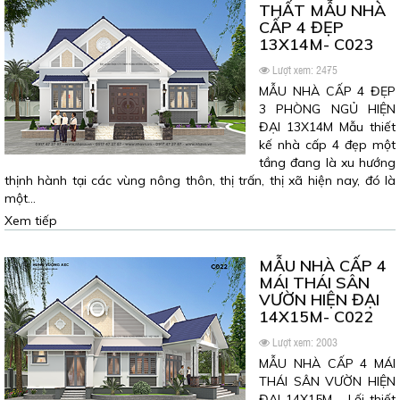
THẤT MẪU NHÀ
CẤP 4 ĐẸP
13X14M- C023
Lượt xem: 2475
MẪU NHÀ CẤP 4 ĐẸP
3 PHÒNG NGỦ HIỆN
ĐẠI 13X14M Mẫu thiết
kế nhà cấp 4 đẹp một
tầng đang là xu hướng
thịnh hành tại các vùng nông thôn, thị trấn, thị xã hiện nay, đó là
một…
Xem tiếp
MẪU NHÀ CẤP 4
MÁI THÁI SÂN
VƯỜN HIỆN ĐẠI
14X15M- C022
Lượt xem: 2003
MẪU NHÀ CẤP 4 MÁI
THÁI SÂN VƯỜN HIỆN
ĐẠI 14X15M Lối thiết