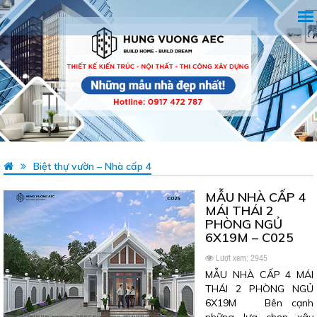
Biệt thự vườn – Nhà cấp 4
MẪU NHÀ CẤP 4
MÁI THÁI 2
PHÒNG NGỦ
6X19M – C025
Lượt xem: 2945
MẪU NHÀ CẤP 4 MÁI
THÁI 2 PHÒNG NGỦ
6X19M Bên cạnh