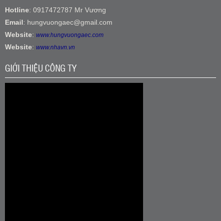
Hotline
: 0917472787 Mr Vương
Email
: hungvuongaec@gmail.com
Website
:
www.hungvuongaec.com
Website
:
www.nhavn.vn
GIỚI THIỆU CÔNG TY