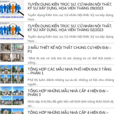
TUYỂN DỤNG KIẾN TRÚC SƯ, CỬ NHÂN NỘI THẤT,
KỸ SƯ XÂY DỰNG, HỌA VIÊN THÁNG 09/2023
Tuyển dụng Kiến trúc sư, Cử nhân Nội thất, Kỹ sư xây dựng,
Họa...
TUYỂN DỤNG KIẾN TRÚC SƯ, CỬ NHÂN NỘI THẤT,
KỸ SƯ XÂY DỰNG, HỌA VIÊN THÁNG 02/2023
Tuyển dụng Kiến trúc sư, Cử nhân Nội thất, Kỹ sư xây dựng,
Họa...
3 MẪU THIẾT KẾ NỘI THẤT CHUNG CƯ HIỆN ĐẠI –
P1
“Nhà là nơi có trái tim là nơi chúng ta có thể thả mình –
sống...
TỔNG HỢP CÁC MẪU NHÀ PHỐ HIỆN ĐẠI 3 TẦNG
– PHẦN 1
Phố thị luôn dành những sự ưu ái, những cơ hội cho những
người...
TỔNG HỢP NHỮNG MẪU NHÀ CẤP 4 HIỆN ĐẠI –
PHẦN 3
Nhà cấp 4 từ lâu đã gắn liền với hình ảnh nông thôn bình dị,
an...
TỔNG HỢP NHỮNG MẪU NHÀ CẤP 4 HIỆN ĐẠI –