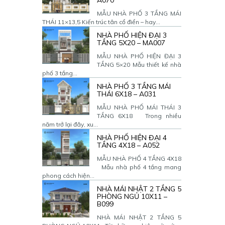
A070
MẪU NHÀ PHỐ 3 TẦNG MÁI
THÁI 11×13,5 Kiến trúc tân cổ điển – hay...
NHÀ PHỐ HIỆN ĐẠI 3
TẦNG 5X20 – MA007
MẪU NHÀ PHỐ HIỆN ĐẠI 3
TẦNG 5×20 Mẫu thiết kế nhà
phố 3 tầng...
NHÀ PHỐ 3 TẦNG MÁI
THÁI 6X18 – A031
MẪU NHÀ PHỐ MÁI THÁI 3
TẦNG 6X18 Trong nhiều
năm trở lại đây, xu...
NHÀ PHỐ HIỆN ĐẠI 4
TẦNG 4X18 – A052
MẪU NHÀ PHỐ 4 TẦNG 4X18
Mẫu nhà phố 4 tầng mang
phong cách hiện...
NHÀ MÁI NHẬT 2 TẦNG 5
PHÒNG NGỦ 10X11 –
B099
NHÀ MÁI NHẬT 2 TẦNG 5