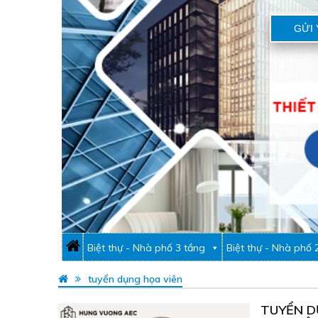
GỬI 
Biệt thự - Nhà phố 3 tầng
Biệt thự - Nhà phố 
tuyển dụng họa viên
TUYỂN D