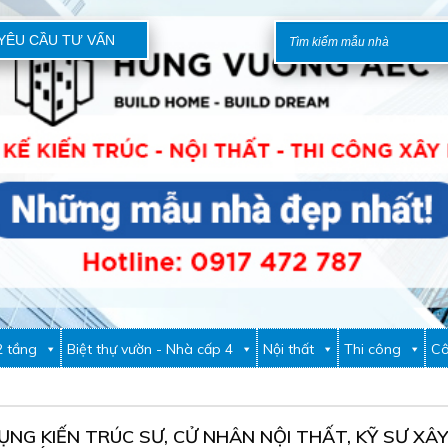
YÊU CẦU TƯ VẤN
2 tầng
Biệt thự vườn - Nhà cấp 4
Nội thất
Thi công
Cô
ỤNG KIẾN TRÚC SƯ, CỬ NHÂN NỘI THẤT, KỸ SƯ XÂY