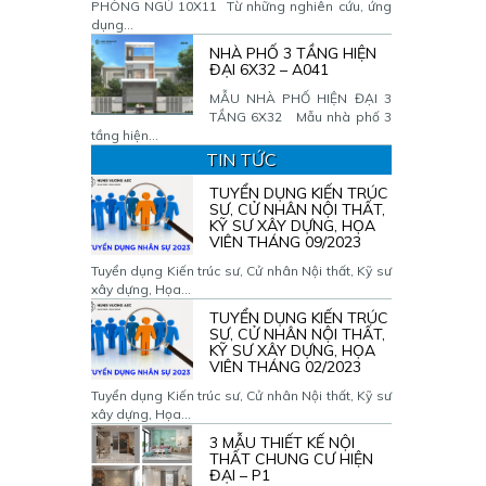
PHÒNG NGỦ 10X11 Từ những nghiên cứu, ứng
dụng...
NHÀ PHỐ 3 TẦNG HIỆN
ĐẠI 6X32 – A041
MẪU NHÀ PHỐ HIỆN ĐẠI 3
TẦNG 6X32 Mẫu nhà phố 3
tầng hiện...
TIN TỨC
TUYỂN DỤNG KIẾN TRÚC
SƯ, CỬ NHÂN NỘI THẤT,
KỸ SƯ XÂY DỰNG, HỌA
VIÊN THÁNG 09/2023
Tuyển dụng Kiến trúc sư, Cử nhân Nội thất, Kỹ sư
xây dựng, Họa...
TUYỂN DỤNG KIẾN TRÚC
SƯ, CỬ NHÂN NỘI THẤT,
KỸ SƯ XÂY DỰNG, HỌA
VIÊN THÁNG 02/2023
Tuyển dụng Kiến trúc sư, Cử nhân Nội thất, Kỹ sư
xây dựng, Họa...
3 MẪU THIẾT KẾ NỘI
THẤT CHUNG CƯ HIỆN
ĐẠI – P1