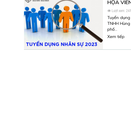
HỌA VIÊ
Lượt xem: 24
Tuyển dụng 
TNHH Hùng V
phố…
Xem tiếp