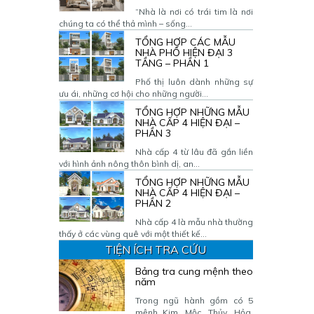
“Nhà là nơi có trái tim là nơi
chúng ta có thể thả mình – sống...
TỔNG HỢP CÁC MẪU
NHÀ PHỐ HIỆN ĐẠI 3
TẦNG – PHẦN 1
Phố thị luôn dành những sự
ưu ái, những cơ hội cho những người...
TỔNG HỢP NHỮNG MẪU
NHÀ CẤP 4 HIỆN ĐẠI –
PHẦN 3
Nhà cấp 4 từ lâu đã gắn liền
với hình ảnh nông thôn bình dị, an...
TỔNG HỢP NHỮNG MẪU
NHÀ CẤP 4 HIỆN ĐẠI –
PHẦN 2
Nhà cấp 4 là mẫu nhà thường
thấy ở các vùng quê với một thiết kế...
TIỆN ÍCH TRA CỨU
Bảng tra cung mệnh theo
năm
Trong ngũ hành gồm có 5
mệnh Kim, Mộc, Thủy, Hỏa,