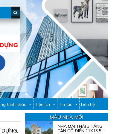
ng trình khác
Tiện ích
Tin tức
Liên hệ
MẪU NHÀ MỚI
NHÀ MÁI THÁI 3 TẦNG
 DỰNG,
TÂN CỔ ĐIỂN 11X13,5 –