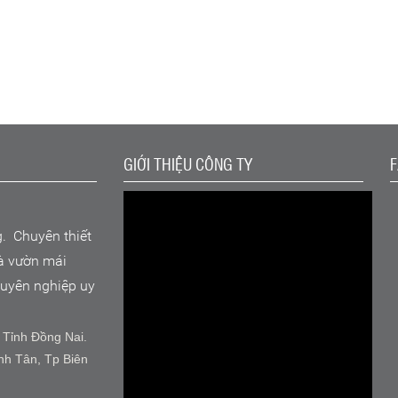
GIỚI THIỆU CÔNG TY
g. Chuyên thiết
hà vườn mái
chuyên nghiệp uy
 Tỉnh Đồng Nai.
nh Tân, Tp Biên