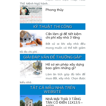
Thổ. Mệnh Ngũ hành...
Phong thủy
KỸ THUẬT THI CÔNG
Cần làm gì để tiết kiệm
chi phí xây nhà 3 tầng
Bất cứ ai khi xây nhà đều
mong muốn có thể tiết giảm
tối đa chi phí...
GIẢI ĐÁP VẤN ĐỀ THƯỜNG GẶP
Hồ sơ xin phép xây dựng
bao gồm những gì?
Làm ăn tích góp đủ tiền để
mua đất, xây nhà. Chọn được
kiểu nhà...
TẤT CẢ MẪU NHÀ TRÊN
WEBSITE
NHÀ MÁI THÁI 3 TẦNG
TÂN CỔ ĐIỂN 11X13,5 –