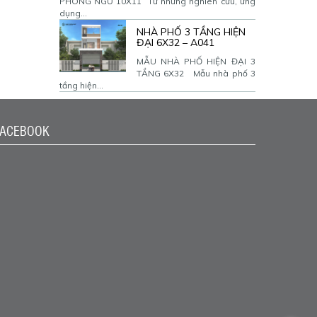
PHÒNG NGỦ 10X11 Từ những nghiên cứu, ứng
dụng...
NHÀ PHỐ 3 TẦNG HIỆN
ĐẠI 6X32 – A041
MẪU NHÀ PHỐ HIỆN ĐẠI 3
TẦNG 6X32 Mẫu nhà phố 3
tầng hiện...
FACEBOOK