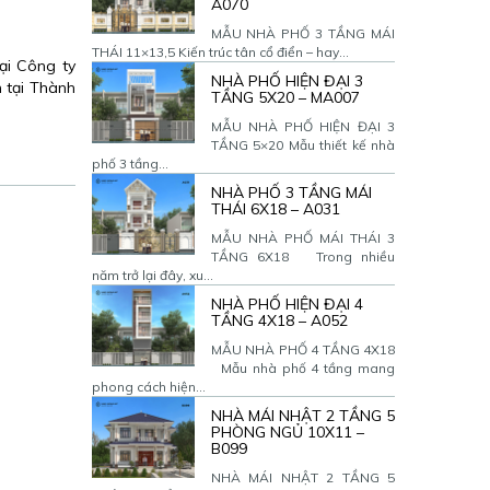
A070
MẪU NHÀ PHỐ 3 TẦNG MÁI
THÁI 11×13,5 Kiến trúc tân cổ điển – hay...
tại Công ty
NHÀ PHỐ HIỆN ĐẠI 3
 tại Thành
TẦNG 5X20 – MA007
MẪU NHÀ PHỐ HIỆN ĐẠI 3
TẦNG 5×20 Mẫu thiết kế nhà
phố 3 tầng...
NHÀ PHỐ 3 TẦNG MÁI
THÁI 6X18 – A031
MẪU NHÀ PHỐ MÁI THÁI 3
TẦNG 6X18 Trong nhiều
năm trở lại đây, xu...
NHÀ PHỐ HIỆN ĐẠI 4
TẦNG 4X18 – A052
MẪU NHÀ PHỐ 4 TẦNG 4X18
Mẫu nhà phố 4 tầng mang
phong cách hiện...
NHÀ MÁI NHẬT 2 TẦNG 5
PHÒNG NGỦ 10X11 –
B099
NHÀ MÁI NHẬT 2 TẦNG 5