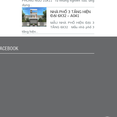
PHÒNG NGỦ 10X11 Từ những nghiên cứu, ứng
dụng...
NHÀ PHỐ 3 TẦNG HIỆN
ĐẠI 6X32 – A041
MẪU NHÀ PHỐ HIỆN ĐẠI 3
TẦNG 6X32 Mẫu nhà phố 3
tầng hiện...
FACEBOOK