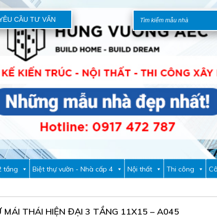
YÊU CẦU TƯ VẤN
2 tầng
Biệt thự vườn - Nhà cấp 4
Nội thất
Thi công
Cô
 MÁI THÁI HIỆN ĐẠI 3 TẦNG 11X15 – A045