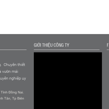
GIỚI THIỆU CÔNG TY
g. Chuyên thiết
hà vườn mái
chuyên nghiệp uy
 Tỉnh Đồng Nai.
nh Tân, Tp Biên