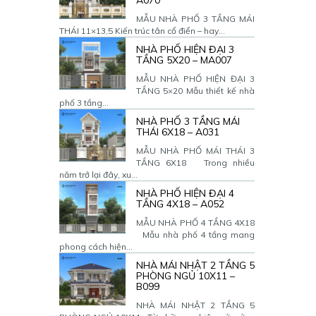
A070
MẪU NHÀ PHỐ 3 TẦNG MÁI
THÁI 11×13,5 Kiến trúc tân cổ điển – hay...
NHÀ PHỐ HIỆN ĐẠI 3
TẦNG 5X20 – MA007
MẪU NHÀ PHỐ HIỆN ĐẠI 3
TẦNG 5×20 Mẫu thiết kế nhà
phố 3 tầng...
NHÀ PHỐ 3 TẦNG MÁI
THÁI 6X18 – A031
MẪU NHÀ PHỐ MÁI THÁI 3
TẦNG 6X18 Trong nhiều
năm trở lại đây, xu...
NHÀ PHỐ HIỆN ĐẠI 4
TẦNG 4X18 – A052
MẪU NHÀ PHỐ 4 TẦNG 4X18
Mẫu nhà phố 4 tầng mang
phong cách hiện...
NHÀ MÁI NHẬT 2 TẦNG 5
PHÒNG NGỦ 10X11 –
B099
NHÀ MÁI NHẬT 2 TẦNG 5