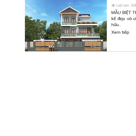
Lượt xem: 30
MẪU BIỆT TH
kế đẹp và ư
hữu…
Xem tiếp