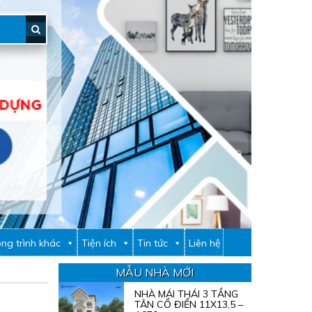
ng trình khác
Tiện ích
Tin tức
Liên hệ
MẪU NHÀ MỚI
NHÀ MÁI THÁI 3 TẦNG
TÂN CỔ ĐIỂN 11X13,5 –