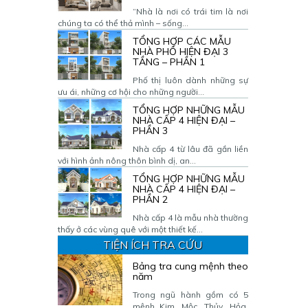
“Nhà là nơi có trái tim là nơi
chúng ta có thể thả mình – sống...
TỔNG HỢP CÁC MẪU
NHÀ PHỐ HIỆN ĐẠI 3
TẦNG – PHẦN 1
Phố thị luôn dành những sự
ưu ái, những cơ hội cho những người...
TỔNG HỢP NHỮNG MẪU
NHÀ CẤP 4 HIỆN ĐẠI –
PHẦN 3
Nhà cấp 4 từ lâu đã gắn liền
với hình ảnh nông thôn bình dị, an...
TỔNG HỢP NHỮNG MẪU
NHÀ CẤP 4 HIỆN ĐẠI –
PHẦN 2
Nhà cấp 4 là mẫu nhà thường
thấy ở các vùng quê với một thiết kế...
TIỆN ÍCH TRA CỨU
Bảng tra cung mệnh theo
năm
Trong ngũ hành gồm có 5
mệnh Kim, Mộc, Thủy, Hỏa,