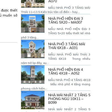
A070
MẪU NHÀ PHỐ 3 TẦNG MÁI
được thiết
THÁI 11×13,5 Kiến trúc tân cổ điển – hay...
hủ muốn sở
NHÀ PHỐ HIỆN ĐẠI 3
TẦNG 5X20 – MA007
MẪU NHÀ PHỐ HIỆN ĐẠI 3
TẦNG 5×20 Mẫu thiết kế nhà
phố 3 tầng...
NHÀ PHỐ 3 TẦNG MÁI
THÁI 6X18 – A031
MẪU NHÀ PHỐ MÁI THÁI 3
TẦNG 6X18 Trong nhiều
năm trở lại đây, xu...
NHÀ PHỐ HIỆN ĐẠI 4
TẦNG 4X18 – A052
MẪU NHÀ PHỐ 4 TẦNG 4X18
Mẫu nhà phố 4 tầng mang
phong cách hiện...
NHÀ MÁI NHẬT 2 TẦNG 5
PHÒNG NGỦ 10X11 –
B099
NHÀ MÁI NHẬT 2 TẦNG 5