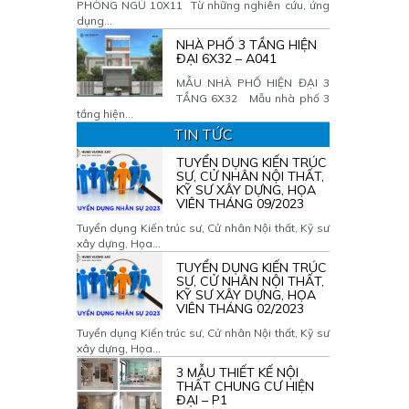
PHÒNG NGỦ 10X11 Từ những nghiên cứu, ứng
dụng...
NHÀ PHỐ 3 TẦNG HIỆN
ĐẠI 6X32 – A041
MẪU NHÀ PHỐ HIỆN ĐẠI 3
TẦNG 6X32 Mẫu nhà phố 3
tầng hiện...
TIN TỨC
TUYỂN DỤNG KIẾN TRÚC
SƯ, CỬ NHÂN NỘI THẤT,
KỸ SƯ XÂY DỰNG, HỌA
VIÊN THÁNG 09/2023
Tuyển dụng Kiến trúc sư, Cử nhân Nội thất, Kỹ sư
xây dựng, Họa...
TUYỂN DỤNG KIẾN TRÚC
SƯ, CỬ NHÂN NỘI THẤT,
KỸ SƯ XÂY DỰNG, HỌA
VIÊN THÁNG 02/2023
Tuyển dụng Kiến trúc sư, Cử nhân Nội thất, Kỹ sư
xây dựng, Họa...
3 MẪU THIẾT KẾ NỘI
THẤT CHUNG CƯ HIỆN
ĐẠI – P1