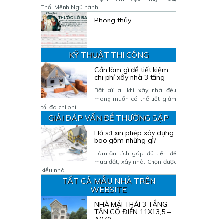
Thổ. Mệnh Ngũ hành...
Phong thủy
KỸ THUẬT THI CÔNG
Cần làm gì để tiết kiệm
chi phí xây nhà 3 tầng
Bất cứ ai khi xây nhà đều
mong muốn có thể tiết giảm
tối đa chi phí...
GIẢI ĐÁP VẤN ĐỀ THƯỜNG GẶP
Hồ sơ xin phép xây dựng
bao gồm những gì?
Làm ăn tích góp đủ tiền để
mua đất, xây nhà. Chọn được
kiểu nhà...
TẤT CẢ MẪU NHÀ TRÊN
WEBSITE
NHÀ MÁI THÁI 3 TẦNG
TÂN CỔ ĐIỂN 11X13,5 –