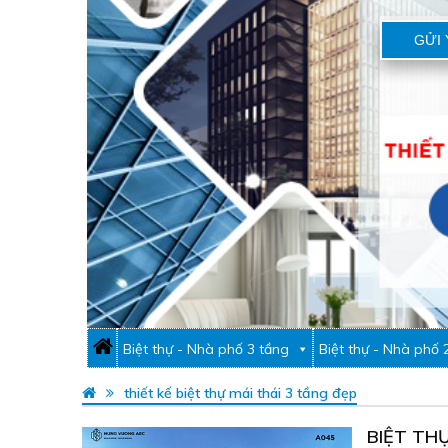
GỬI 
Biệt thự - Nhà phố 3 tầng
Biệt thự - Nhà phố 
thiết kế biệt thự mái thái 3 tầng đẹp
BIỆT THỰ