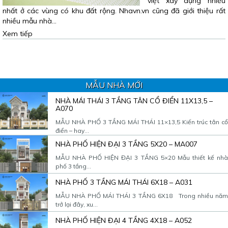
việt xây dựng nhiều
nhất ở các vùng có khu đất rộng. Nhavn.vn cũng đã giới thiệu rất
nhiều mẫu nhà…
Xem tiếp
MẪU NHÀ MỚI
NHÀ MÁI THÁI 3 TẦNG TÂN CỔ ĐIỂN 11X13,5 –
A070
MẪU NHÀ PHỐ 3 TẦNG MÁI THÁI 11×13,5 Kiến trúc tân cổ
điển – hay...
NHÀ PHỐ HIỆN ĐẠI 3 TẦNG 5X20 – MA007
MẪU NHÀ PHỐ HIỆN ĐẠI 3 TẦNG 5×20 Mẫu thiết kế nhà
phố 3 tầng...
NHÀ PHỐ 3 TẦNG MÁI THÁI 6X18 – A031
MẪU NHÀ PHỐ MÁI THÁI 3 TẦNG 6X18 Trong nhiều năm
trở lại đây, xu...
NHÀ PHỐ HIỆN ĐẠI 4 TẦNG 4X18 – A052