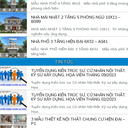
MẪU NHÀ PHỐ 4 TẦNG 4X18 Mẫu nhà phố 4 tầng mang
phong cách hiện...
NHÀ MÁI NHẬT 2 TẦNG 5 PHÒNG NGỦ 10X11 –
B099
NHÀ MÁI NHẬT 2 TẦNG 5 PHÒNG NGỦ 10X11 Từ những
nghiên cứu, ứng dụng...
NHÀ PHỐ 3 TẦNG HIỆN ĐẠI 6X32 – A041
MẪU NHÀ PHỐ HIỆN ĐẠI 3 TẦNG 6X32 Mẫu nhà phố 3
tầng hiện...
TIN TỨC
TUYỂN DỤNG KIẾN TRÚC SƯ, CỬ NHÂN NỘI THẤT,
KỸ SƯ XÂY DỰNG, HỌA VIÊN THÁNG 09/2023
Tuyển dụng Kiến trúc sư, Cử nhân Nội thất, Kỹ sư xây dựng,
Họa...
TUYỂN DỤNG KIẾN TRÚC SƯ, CỬ NHÂN NỘI THẤT,
KỸ SƯ XÂY DỰNG, HỌA VIÊN THÁNG 02/2023
Tuyển dụng Kiến trúc sư, Cử nhân Nội thất, Kỹ sư xây dựng,
Họa...
3 MẪU THIẾT KẾ NỘI THẤT CHUNG CƯ HIỆN ĐẠI –
P1