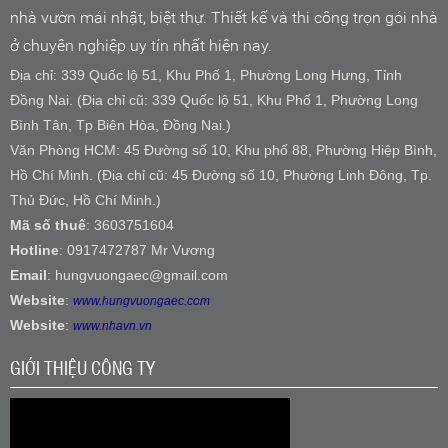
nhà vườn mái nhật, biệt thự. Thiết kế và thi công trọn gói nhà
ở chuyên nghiệp uy tín nhất hiện nay.
Địa chỉ: 339 Quốc lộ 51, Khu Phố 1, Phường Long Hưng, Tỉnh
Đồng Nai. (Địa chỉ cũ: 339 Quốc lộ 51, Khu Phố 1, Phường Long
Bình Tân, Tp Biên Hòa, Đồng Nai.)
Văn Phòng HCM: 45 Đường số 10, Khu phố 88, Phường Hiệp Bình,
Hồ Chí Minh. (Địa chỉ cũ: 45 Đường số 10, Phường Linh Đông, Tp.
Thủ Đức, Hồ Chí Minh.)
Mã số thuế
: 3603751604
Hotline
: 0917472787 Mr Vương
Email
: hungvuongaec@gmail.com
Website
:
www.hungvuongaec.com
Website
:
www.nhavn.vn
GIỚI THIỆU CÔNG TY