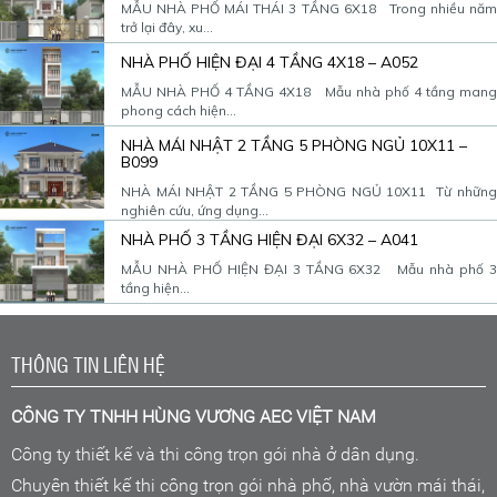
MẪU NHÀ PHỐ MÁI THÁI 3 TẦNG 6X18 Trong nhiều năm
trở lại đây, xu...
NHÀ PHỐ HIỆN ĐẠI 4 TẦNG 4X18 – A052
MẪU NHÀ PHỐ 4 TẦNG 4X18 Mẫu nhà phố 4 tầng mang
phong cách hiện...
NHÀ MÁI NHẬT 2 TẦNG 5 PHÒNG NGỦ 10X11 –
B099
NHÀ MÁI NHẬT 2 TẦNG 5 PHÒNG NGỦ 10X11 Từ những
nghiên cứu, ứng dụng...
NHÀ PHỐ 3 TẦNG HIỆN ĐẠI 6X32 – A041
MẪU NHÀ PHỐ HIỆN ĐẠI 3 TẦNG 6X32 Mẫu nhà phố 3
tầng hiện...
THÔNG TIN LIÊN HỆ
CÔNG TY TNHH HÙNG VƯƠNG AEC VIỆT NAM
Công ty thiết kế và thi công trọn gói nhà ở dân dụng.
Chuyên thiết kế thi công trọn gói nhà phố, nhà vườn mái thái,