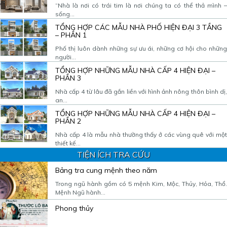
“Nhà là nơi có trái tim là nơi chúng ta có thể thả mình –
sống...
TỔNG HỢP CÁC MẪU NHÀ PHỐ HIỆN ĐẠI 3 TẦNG
– PHẦN 1
Phố thị luôn dành những sự ưu ái, những cơ hội cho những
người...
TỔNG HỢP NHỮNG MẪU NHÀ CẤP 4 HIỆN ĐẠI –
PHẦN 3
Nhà cấp 4 từ lâu đã gắn liền với hình ảnh nông thôn bình dị,
an...
TỔNG HỢP NHỮNG MẪU NHÀ CẤP 4 HIỆN ĐẠI –
PHẦN 2
Nhà cấp 4 là mẫu nhà thường thấy ở các vùng quê với một
thiết kế...
TIỆN ÍCH TRA CỨU
Bảng tra cung mệnh theo năm
Trong ngũ hành gồm có 5 mệnh Kim, Mộc, Thủy, Hỏa, Thổ.
Mệnh Ngũ hành...
Phong thủy