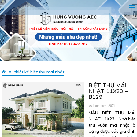
thiết kế biệt thự mái nhật
BIỆT THỰ MÁI
NHẬT 11X23 –
B129
Lượt xem: 2971
MẪU BIỆT THỰ MÁI
NHẬT 11X23 Nhà biệt
thự vườn mái nhật là
dạng được các gia đình