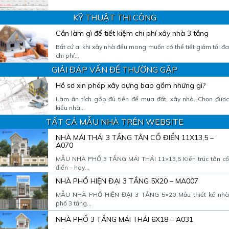
KỸ THUẬT THI CÔNG
Cần làm gì để tiết kiệm chi phí xây nhà 3 tầng
Bất cứ ai khi xây nhà đều mong muốn có thể tiết giảm tối đa
chi phí...
GIẢI ĐÁP VẤN ĐỀ THƯỜNG GẶP
Hồ sơ xin phép xây dựng bao gồm những gì?
Làm ăn tích góp đủ tiền để mua đất, xây nhà. Chọn được
kiểu nhà...
TẤT CẢ MẪU NHÀ TRÊN WEBSITE
NHÀ MÁI THÁI 3 TẦNG TÂN CỔ ĐIỂN 11X13,5 –
A070
MẪU NHÀ PHỐ 3 TẦNG MÁI THÁI 11×13,5 Kiến trúc tân cổ
điển – hay...
NHÀ PHỐ HIỆN ĐẠI 3 TẦNG 5X20 – MA007
MẪU NHÀ PHỐ HIỆN ĐẠI 3 TẦNG 5×20 Mẫu thiết kế nhà
phố 3 tầng...
NHÀ PHỐ 3 TẦNG MÁI THÁI 6X18 – A031