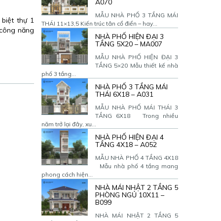
A070
MẪU NHÀ PHỐ 3 TẦNG MÁI
iệt thự 1
THÁI 11×13,5 Kiến trúc tân cổ điển – hay...
 công năng
NHÀ PHỐ HIỆN ĐẠI 3
TẦNG 5X20 – MA007
MẪU NHÀ PHỐ HIỆN ĐẠI 3
TẦNG 5×20 Mẫu thiết kế nhà
phố 3 tầng...
NHÀ PHỐ 3 TẦNG MÁI
THÁI 6X18 – A031
MẪU NHÀ PHỐ MÁI THÁI 3
TẦNG 6X18 Trong nhiều
năm trở lại đây, xu...
NHÀ PHỐ HIỆN ĐẠI 4
TẦNG 4X18 – A052
MẪU NHÀ PHỐ 4 TẦNG 4X18
Mẫu nhà phố 4 tầng mang
phong cách hiện...
NHÀ MÁI NHẬT 2 TẦNG 5
PHÒNG NGỦ 10X11 –
B099
NHÀ MÁI NHẬT 2 TẦNG 5