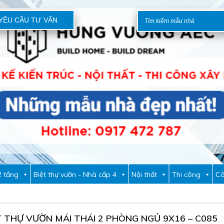
YÊU CẦU TƯ VẤN
2 tầng
Biệt thự vườn - Nhà cấp 4
Nội thất
Thi công
Cô
T THỰ VƯỜN MÁI THÁI 2 PHÒNG NGỦ 9X16 – C085