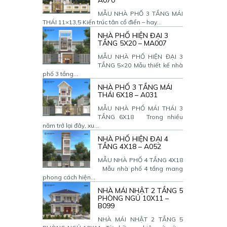
A070
MẪU NHÀ PHỐ 3 TẦNG MÁI
THÁI 11×13,5 Kiến trúc tân cổ điển – hay...
NHÀ PHỐ HIỆN ĐẠI 3
TẦNG 5X20 – MA007
MẪU NHÀ PHỐ HIỆN ĐẠI 3
TẦNG 5×20 Mẫu thiết kế nhà
phố 3 tầng...
NHÀ PHỐ 3 TẦNG MÁI
THÁI 6X18 – A031
MẪU NHÀ PHỐ MÁI THÁI 3
TẦNG 6X18 Trong nhiều
năm trở lại đây, xu...
NHÀ PHỐ HIỆN ĐẠI 4
TẦNG 4X18 – A052
MẪU NHÀ PHỐ 4 TẦNG 4X18
Mẫu nhà phố 4 tầng mang
phong cách hiện...
NHÀ MÁI NHẬT 2 TẦNG 5
PHÒNG NGỦ 10X11 –
B099
NHÀ MÁI NHẬT 2 TẦNG 5