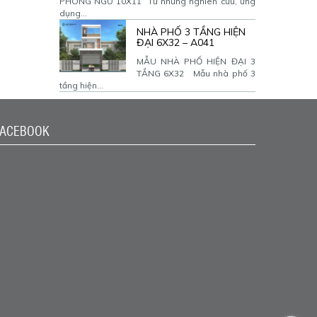
PHÒNG NGỦ 10X11 Từ những nghiên cứu, ứng
dụng...
NHÀ PHỐ 3 TẦNG HIỆN
ĐẠI 6X32 – A041
MẪU NHÀ PHỐ HIỆN ĐẠI 3
TẦNG 6X32 Mẫu nhà phố 3
tầng hiện...
FACEBOOK