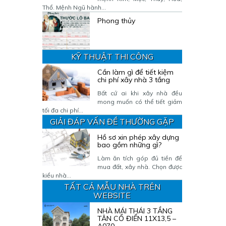
Thổ. Mệnh Ngũ hành...
Phong thủy
KỸ THUẬT THI CÔNG
Cần làm gì để tiết kiệm
chi phí xây nhà 3 tầng
Bất cứ ai khi xây nhà đều
mong muốn có thể tiết giảm
tối đa chi phí...
GIẢI ĐÁP VẤN ĐỀ THƯỜNG GẶP
Hồ sơ xin phép xây dựng
bao gồm những gì?
Làm ăn tích góp đủ tiền để
mua đất, xây nhà. Chọn được
kiểu nhà...
TẤT CẢ MẪU NHÀ TRÊN
WEBSITE
NHÀ MÁI THÁI 3 TẦNG
TÂN CỔ ĐIỂN 11X13,5 –