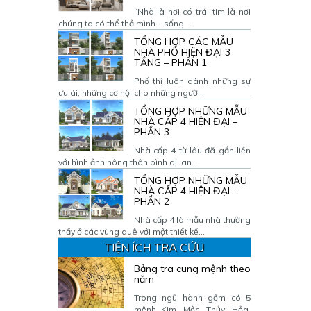
“Nhà là nơi có trái tim là nơi
chúng ta có thể thả mình – sống...
TỔNG HỢP CÁC MẪU
NHÀ PHỐ HIỆN ĐẠI 3
TẦNG – PHẦN 1
Phố thị luôn dành những sự
ưu ái, những cơ hội cho những người...
TỔNG HỢP NHỮNG MẪU
NHÀ CẤP 4 HIỆN ĐẠI –
PHẦN 3
Nhà cấp 4 từ lâu đã gắn liền
với hình ảnh nông thôn bình dị, an...
TỔNG HỢP NHỮNG MẪU
NHÀ CẤP 4 HIỆN ĐẠI –
PHẦN 2
Nhà cấp 4 là mẫu nhà thường
thấy ở các vùng quê với một thiết kế...
TIỆN ÍCH TRA CỨU
Bảng tra cung mệnh theo
năm
Trong ngũ hành gồm có 5
mệnh Kim, Mộc, Thủy, Hỏa,