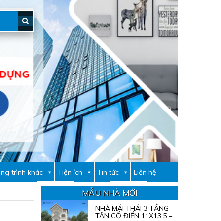
ng trình khác
Tiện ích
Tin tức
Liên hệ
MẪU NHÀ MỚI
NHÀ MÁI THÁI 3 TẦNG
TÂN CỔ ĐIỂN 11X13,5 –