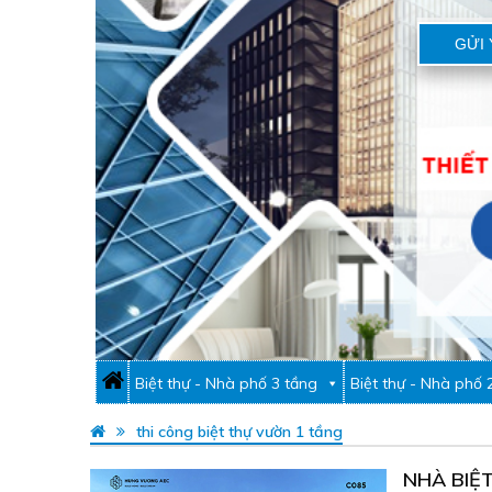
GỬI 
Biệt thự - Nhà phố 3 tầng
Biệt thự - Nhà phố 
thi công biệt thự vườn 1 tầng
NHÀ BIỆ