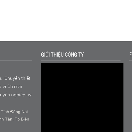
GIỚI THIỆU CÔNG TY
g. Chuyên thiết
hà vườn mái
chuyên nghiệp uy
 Tỉnh Đồng Nai.
nh Tân, Tp Biên