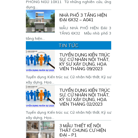
PHÒNG NGỦ 10X11 Từ những nghiên cứu, ứng
dụng...
NHÀ PHỐ 3 TẦNG HIỆN
ĐẠI 6X32 – A041
MẪU NHÀ PHỐ HIỆN ĐẠI 3
TẦNG 6X32 Mẫu nhà phố 3
tầng hiện...
TIN TỨC
TUYỂN DỤNG KIẾN TRÚC
SƯ, CỬ NHÂN NỘI THẤT,
KỸ SƯ XÂY DỰNG, HỌA
VIÊN THÁNG 09/2023
Tuyển dụng Kiến trúc sư, Cử nhân Nội thất, Kỹ sư
xây dựng, Họa...
TUYỂN DỤNG KIẾN TRÚC
SƯ, CỬ NHÂN NỘI THẤT,
KỸ SƯ XÂY DỰNG, HỌA
VIÊN THÁNG 02/2023
Tuyển dụng Kiến trúc sư, Cử nhân Nội thất, Kỹ sư
xây dựng, Họa...
3 MẪU THIẾT KẾ NỘI
THẤT CHUNG CƯ HIỆN
ĐẠI – P1