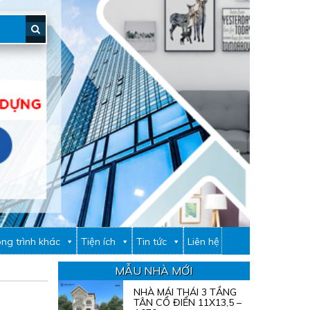
ng trình khác
Tiện ích
Tin tức
Liên hệ
MẪU NHÀ MỚI
NHÀ MÁI THÁI 3 TẦNG
TÂN CỔ ĐIỂN 11X13,5 –