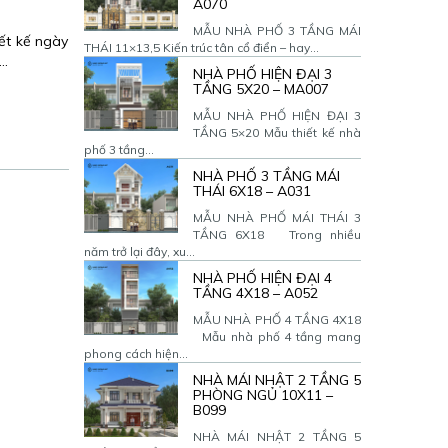
A070
MẪU NHÀ PHỐ 3 TẦNG MÁI
ết kế ngày
THÁI 11×13,5 Kiến trúc tân cổ điển – hay...
ỹ…
NHÀ PHỐ HIỆN ĐẠI 3
TẦNG 5X20 – MA007
MẪU NHÀ PHỐ HIỆN ĐẠI 3
TẦNG 5×20 Mẫu thiết kế nhà
phố 3 tầng...
NHÀ PHỐ 3 TẦNG MÁI
THÁI 6X18 – A031
MẪU NHÀ PHỐ MÁI THÁI 3
TẦNG 6X18 Trong nhiều
năm trở lại đây, xu...
NHÀ PHỐ HIỆN ĐẠI 4
TẦNG 4X18 – A052
MẪU NHÀ PHỐ 4 TẦNG 4X18
Mẫu nhà phố 4 tầng mang
phong cách hiện...
NHÀ MÁI NHẬT 2 TẦNG 5
PHÒNG NGỦ 10X11 –
B099
NHÀ MÁI NHẬT 2 TẦNG 5