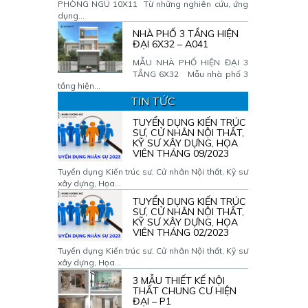
PHÒNG NGỦ 10X11 Từ những nghiên cứu, ứng
dụng...
NHÀ PHỐ 3 TẦNG HIỆN
ĐẠI 6X32 – A041
MẪU NHÀ PHỐ HIỆN ĐẠI 3
TẦNG 6X32 Mẫu nhà phố 3
tầng hiện...
TIN TỨC
TUYỂN DỤNG KIẾN TRÚC
SƯ, CỬ NHÂN NỘI THẤT,
KỸ SƯ XÂY DỰNG, HỌA
VIÊN THÁNG 09/2023
Tuyển dụng Kiến trúc sư, Cử nhân Nội thất, Kỹ sư
xây dựng, Họa...
TUYỂN DỤNG KIẾN TRÚC
SƯ, CỬ NHÂN NỘI THẤT,
KỸ SƯ XÂY DỰNG, HỌA
VIÊN THÁNG 02/2023
Tuyển dụng Kiến trúc sư, Cử nhân Nội thất, Kỹ sư
xây dựng, Họa...
3 MẪU THIẾT KẾ NỘI
THẤT CHUNG CƯ HIỆN
ĐẠI – P1