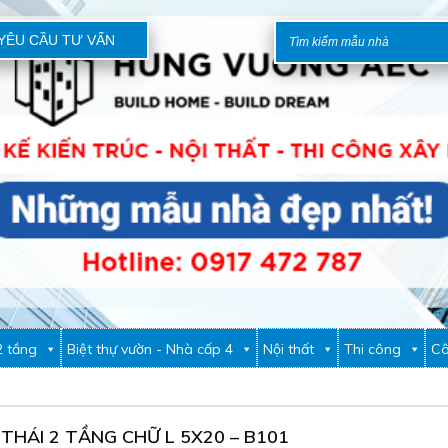
YÊU CẦU TƯ VẤN
2 tầng
Biệt thự vườn - Nhà cấp 4
Nội thất
Thi công
Cô
THÁI 2 TẦNG CHỮ L 5X20 – B101