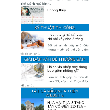
Thổ. Mệnh Ngũ hành...
Phong thủy
KỸ THUẬT THI CÔNG
Cần làm gì để tiết kiệm
chi phí xây nhà 3 tầng
Bất cứ ai khi xây nhà đều
mong muốn có thể tiết giảm
tối đa chi phí...
GIẢI ĐÁP VẤN ĐỀ THƯỜNG GẶP
Hồ sơ xin phép xây dựng
bao gồm những gì?
Làm ăn tích góp đủ tiền để
mua đất, xây nhà. Chọn được
kiểu nhà...
TẤT CẢ MẪU NHÀ TRÊN
WEBSITE
NHÀ MÁI THÁI 3 TẦNG
TÂN CỔ ĐIỂN 11X13,5 –