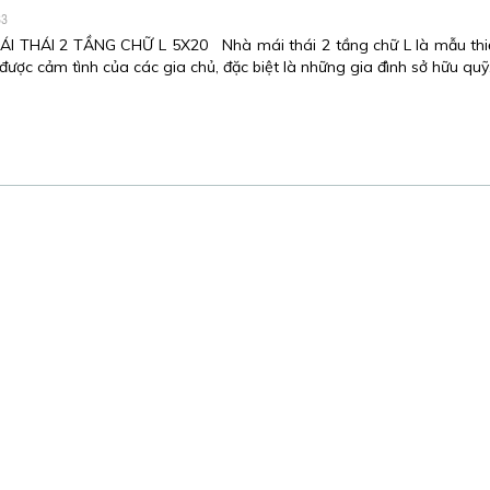
83
I THÁI 2 TẦNG CHỮ L 5X20 Nhà mái thái 2 tầng chữ L là mẫu thi
ược cảm tình của các gia chủ, đặc biệt là những gia đình sở hữu qu