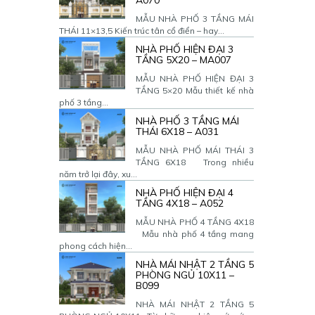
A070
MẪU NHÀ PHỐ 3 TẦNG MÁI
THÁI 11×13,5 Kiến trúc tân cổ điển – hay...
NHÀ PHỐ HIỆN ĐẠI 3
TẦNG 5X20 – MA007
MẪU NHÀ PHỐ HIỆN ĐẠI 3
TẦNG 5×20 Mẫu thiết kế nhà
phố 3 tầng...
NHÀ PHỐ 3 TẦNG MÁI
THÁI 6X18 – A031
MẪU NHÀ PHỐ MÁI THÁI 3
TẦNG 6X18 Trong nhiều
năm trở lại đây, xu...
NHÀ PHỐ HIỆN ĐẠI 4
TẦNG 4X18 – A052
MẪU NHÀ PHỐ 4 TẦNG 4X18
Mẫu nhà phố 4 tầng mang
phong cách hiện...
NHÀ MÁI NHẬT 2 TẦNG 5
PHÒNG NGỦ 10X11 –
B099
NHÀ MÁI NHẬT 2 TẦNG 5