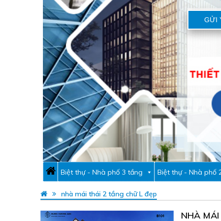
GỬI 
Biệt thự - Nhà phố 3 tầng
Biệt thự - Nhà phố 
nhà mái thái 2 tầng chữ L đẹp
NHÀ MÁI 