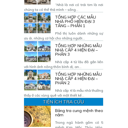
“Nhà là nơi có trái tim là nơi
chúng ta có thể thả mình – sống...
TỔNG HỢP CÁC MẪU
NHÀ PHỐ HIỆN ĐẠI 3
TẦNG – PHẦN 1
Phố thị luôn dành những sự
ưu ái, những cơ hội cho những người...
TỔNG HỢP NHỮNG MẪU
NHÀ CẤP 4 HIỆN ĐẠI –
PHẦN 3
Nhà cấp 4 từ lâu đã gắn liền
với hình ảnh nông thôn bình dị, an...
TỔNG HỢP NHỮNG MẪU
NHÀ CẤP 4 HIỆN ĐẠI –
PHẦN 2
Nhà cấp 4 là mẫu nhà thường
thấy ở các vùng quê với một thiết kế...
TIỆN ÍCH TRA CỨU
Bảng tra cung mệnh theo
năm
Trong ngũ hành gồm có 5
mệnh Kim, Mộc, Thủy, Hỏa,