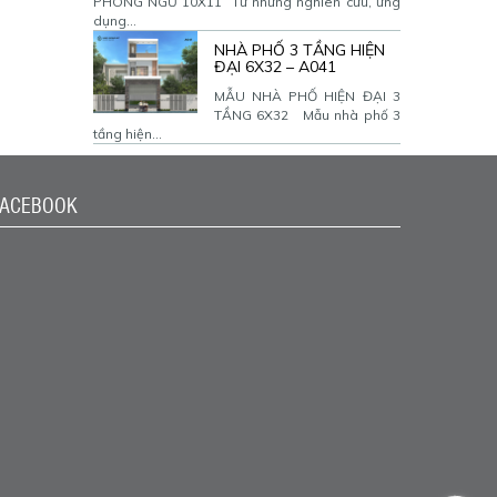
PHÒNG NGỦ 10X11 Từ những nghiên cứu, ứng
dụng...
NHÀ PHỐ 3 TẦNG HIỆN
ĐẠI 6X32 – A041
MẪU NHÀ PHỐ HIỆN ĐẠI 3
TẦNG 6X32 Mẫu nhà phố 3
tầng hiện...
FACEBOOK