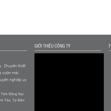
GIỚI THIỆU CÔNG TY
g. Chuyên thiết
hà vườn mái
chuyên nghiệp uy
 Tỉnh Đồng Nai.
nh Tân, Tp Biên