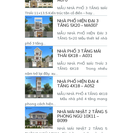
A070
MẪU NHÀ PHỐ 3 TẦNG MÁI
THÁI 11×13,5 Kiến trúc tân cổ điển – hay...
NHÀ PHỐ HIỆN ĐẠI 3
TẦNG 5X20 – MA007
MẪU NHÀ PHỐ HIỆN ĐẠI 3
TẦNG 5×20 Mẫu thiết kế nhà
phố 3 tầng...
NHÀ PHỐ 3 TẦNG MÁI
THÁI 6X18 – A031
MẪU NHÀ PHỐ MÁI THÁI 3
TẦNG 6X18 Trong nhiều
năm trở lại đây, xu...
NHÀ PHỐ HIỆN ĐẠI 4
TẦNG 4X18 – A052
MẪU NHÀ PHỐ 4 TẦNG 4X18
Mẫu nhà phố 4 tầng mang
phong cách hiện...
NHÀ MÁI NHẬT 2 TẦNG 5
PHÒNG NGỦ 10X11 –
B099
NHÀ MÁI NHẬT 2 TẦNG 5