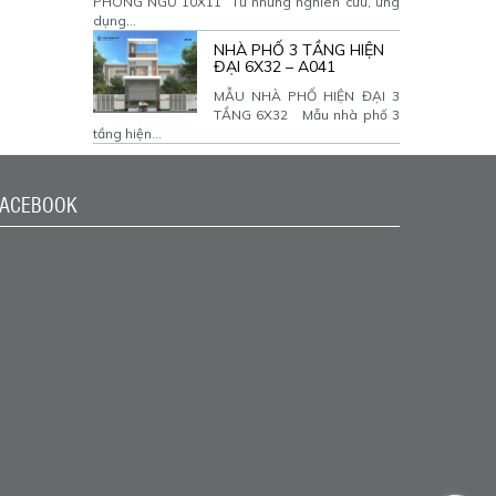
PHÒNG NGỦ 10X11 Từ những nghiên cứu, ứng
dụng...
NHÀ PHỐ 3 TẦNG HIỆN
ĐẠI 6X32 – A041
MẪU NHÀ PHỐ HIỆN ĐẠI 3
TẦNG 6X32 Mẫu nhà phố 3
tầng hiện...
FACEBOOK