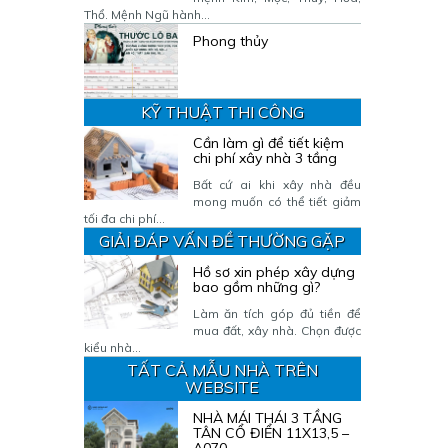
Thổ. Mệnh Ngũ hành...
Phong thủy
KỸ THUẬT THI CÔNG
Cần làm gì để tiết kiệm
chi phí xây nhà 3 tầng
Bất cứ ai khi xây nhà đều
mong muốn có thể tiết giảm
tối đa chi phí...
GIẢI ĐÁP VẤN ĐỀ THƯỜNG GẶP
Hồ sơ xin phép xây dựng
bao gồm những gì?
Làm ăn tích góp đủ tiền để
mua đất, xây nhà. Chọn được
kiểu nhà...
TẤT CẢ MẪU NHÀ TRÊN
WEBSITE
NHÀ MÁI THÁI 3 TẦNG
TÂN CỔ ĐIỂN 11X13,5 –