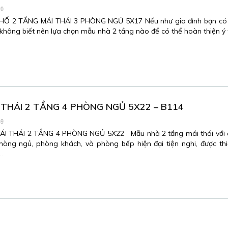
20
Ố 2 TẦNG MÁI THÁI 3 PHÒNG NGỦ 5X17 Nếu như gia đình bạn có 
 không biết nên lựa chọn mẫu nhà 2 tầng nào để có thể hoàn thiện ý
 THÁI 2 TẦNG 4 PHÒNG NGỦ 5X22 – B114
69
I THÁI 2 TẦNG 4 PHÒNG NGỦ 5X22 Mẫu nhà 2 tầng mái thái với 
phòng ngủ, phòng khách, và phòng bếp hiện đại tiện nghi, được thi
…