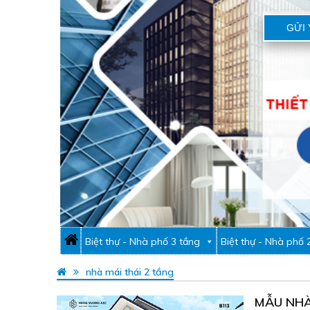
GỬI 
Biệt thự - Nhà phố 3 tầng
Biệt thự - Nhà phố 
nhà mái thái 2 tầng
MẪU NHÀ