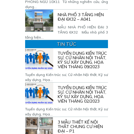
PHÒNG NGỦ 10X11 Từ những nghiên cứu, ứng
dụng...
NHÀ PHỐ 3 TẦNG HIỆN
ĐẠI 6X32 – A041
MẪU NHÀ PHỐ HIỆN ĐẠI 3
TẦNG 6X32 Mẫu nhà phố 3
tầng hiện...
TIN TỨC
TUYỂN DỤNG KIẾN TRÚC
SƯ, CỬ NHÂN NỘI THẤT,
KỸ SƯ XÂY DỰNG, HỌA
VIÊN THÁNG 09/2023
Tuyển dụng Kiến trúc sư, Cử nhân Nội thất, Kỹ sư
xây dựng, Họa...
TUYỂN DỤNG KIẾN TRÚC
SƯ, CỬ NHÂN NỘI THẤT,
KỸ SƯ XÂY DỰNG, HỌA
VIÊN THÁNG 02/2023
Tuyển dụng Kiến trúc sư, Cử nhân Nội thất, Kỹ sư
xây dựng, Họa...
3 MẪU THIẾT KẾ NỘI
THẤT CHUNG CƯ HIỆN
ĐẠI – P1