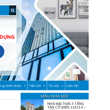
ng trình khác
Tiện ích
Tin tức
Liên hệ
MẪU NHÀ MỚI
NHÀ MÁI THÁI 3 TẦNG
TÂN CỔ ĐIỂN 11X13,5 –