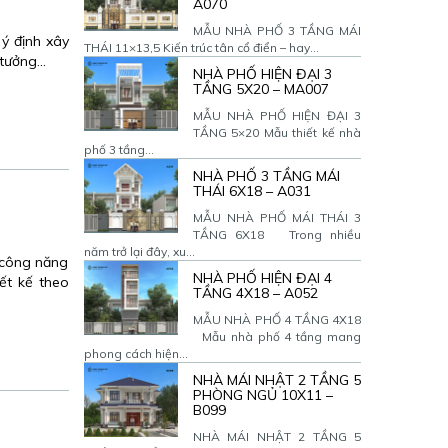
A070
MẪU NHÀ PHỐ 3 TẦNG MÁI
ý định xây
THÁI 11×13,5 Kiến trúc tân cổ điển – hay...
 tưởng…
NHÀ PHỐ HIỆN ĐẠI 3
TẦNG 5X20 – MA007
MẪU NHÀ PHỐ HIỆN ĐẠI 3
TẦNG 5×20 Mẫu thiết kế nhà
phố 3 tầng...
NHÀ PHỐ 3 TẦNG MÁI
THÁI 6X18 – A031
MẪU NHÀ PHỐ MÁI THÁI 3
TẦNG 6X18 Trong nhiều
năm trở lại đây, xu...
công năng
NHÀ PHỐ HIỆN ĐẠI 4
ết kế theo
TẦNG 4X18 – A052
MẪU NHÀ PHỐ 4 TẦNG 4X18
Mẫu nhà phố 4 tầng mang
phong cách hiện...
NHÀ MÁI NHẬT 2 TẦNG 5
PHÒNG NGỦ 10X11 –
B099
NHÀ MÁI NHẬT 2 TẦNG 5