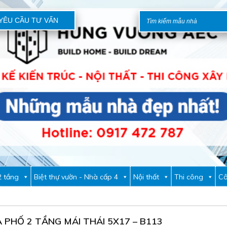
YÊU CẦU TƯ VẤN
2 tầng
Biệt thự vườn - Nhà cấp 4
Nội thất
Thi công
Cô
 PHỐ 2 TẦNG MÁI THÁI 5X17 – B113