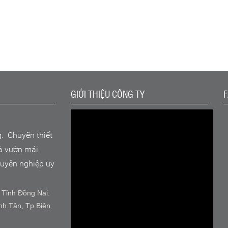
GIỚI THIỆU CÔNG TY
g. Chuyên thiết
hà vườn mái
chuyên nghiệp uy
 Tỉnh Đồng Nai.
nh Tân, Tp Biên