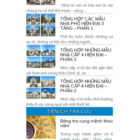
“Nhà là nơi có trái tim là nơi
chúng ta có thể thả mình – sống...
TỔNG HỢP CÁC MẪU
NHÀ PHỐ HIỆN ĐẠI 3
TẦNG – PHẦN 1
Phố thị luôn dành những sự
ưu ái, những cơ hội cho những người...
TỔNG HỢP NHỮNG MẪU
NHÀ CẤP 4 HIỆN ĐẠI –
PHẦN 3
Nhà cấp 4 từ lâu đã gắn liền
với hình ảnh nông thôn bình dị, an...
TỔNG HỢP NHỮNG MẪU
NHÀ CẤP 4 HIỆN ĐẠI –
PHẦN 2
Nhà cấp 4 là mẫu nhà thường
thấy ở các vùng quê với một thiết kế...
TIỆN ÍCH TRA CỨU
Bảng tra cung mệnh theo
năm
Trong ngũ hành gồm có 5
mệnh Kim, Mộc, Thủy, Hỏa,