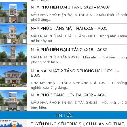
NHÀ PHỐ HIỆN ĐẠI 3 TẦNG 5X20 – MA007
MẪU NHÀ PHỐ HIỆN ĐẠI 3 TẦNG 5×20 Mẫu thiết kế nhà
phố 3 tầng...
NHÀ PHỐ 3 TẦNG MÁI THÁI 6X18 – A031
MẪU NHÀ PHỐ MÁI THÁI 3 TẦNG 6X18 Trong nhiều năm
trở lại đây, xu...
NHÀ PHỐ HIỆN ĐẠI 4 TẦNG 4X18 – A052
MẪU NHÀ PHỐ 4 TẦNG 4X18 Mẫu nhà phố 4 tầng mang
phong cách hiện...
NHÀ MÁI NHẬT 2 TẦNG 5 PHÒNG NGỦ 10X11 –
B099
NHÀ MÁI NHẬT 2 TẦNG 5 PHÒNG NGỦ 10X11 Từ những
nghiên cứu, ứng dụng...
NHÀ PHỐ 3 TẦNG HIỆN ĐẠI 6X32 – A041
MẪU NHÀ PHỐ HIỆN ĐẠI 3 TẦNG 6X32 Mẫu nhà phố 3
tầng hiện...
TIN TỨC
TUYỂN DỤNG KIẾN TRÚC SƯ, CỬ NHÂN NỘI THẤT,