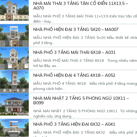
NHÀ MÁI THÁI 3 TẦNG TÂN CỔ ĐIỂN 11X13,5 –
A070
MẪU NHÀ PHỐ 3 TẦNG MÁI THÁI 11×13,5 Kiến trúc tân cổ
điển – hay...
NHÀ PHỐ HIỆN ĐẠI 3 TẦNG 5X20 – MA007
MẪU NHÀ PHỐ HIỆN ĐẠI 3 TẦNG 5×20 Mẫu thiết kế nhà
phố 3 tầng...
NHÀ PHỐ 3 TẦNG MÁI THÁI 6X18 – A031
MẪU NHÀ PHỐ MÁI THÁI 3 TẦNG 6X18 Trong nhiều năm
trở lại đây, xu...
NHÀ PHỐ HIỆN ĐẠI 4 TẦNG 4X18 – A052
MẪU NHÀ PHỐ 4 TẦNG 4X18 Mẫu nhà phố 4 tầng mang
phong cách hiện...
NHÀ MÁI NHẬT 2 TẦNG 5 PHÒNG NGỦ 10X11 –
B099
NHÀ MÁI NHẬT 2 TẦNG 5 PHÒNG NGỦ 10X11 Từ những
nghiên cứu, ứng dụng...
NHÀ PHỐ 3 TẦNG HIỆN ĐẠI 6X32 – A041
MẪU NHÀ PHỐ HIỆN ĐẠI 3 TẦNG 6X32 Mẫu nhà phố 3