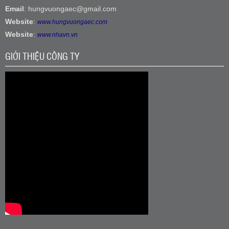
Email
: hungvuongaec@gmail.com
Website
:
www.hungvuongaec.com
Website
:
www.nhavn.vn
GIỚI THIỆU CÔNG TY