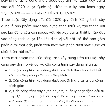
Đây là nội dung đáng chú ý được quy định tại Luật Xây dựng
sửa đổi 2020, được Quốc hội chính thức ký ban hành ngày
17/06/2020 và sẽ có hiệu lực kể từ 01/01/2021.
Theo Luật Xây dựng sửa đổi 2020 quy định “Công trình xây
dựng là sản phẩm được xây dựng theo thiết kế, tạo thành bởi
sức lao động của con người, vật liệu xây dựng, thiết bị lắp đặt
vào công trình, được liên kết định vị với đất, có thể bao gồm
phần dưới mặt đất, phần trên mặt đất, phần dưới mặt nước và
phần trên mặt nước.”
Theo khái nhiệm mới của công trình xây dựng trên thì Luật này
cũng quy định rõ về loại và cấp công trình xây dựng như sau:
1. Loại công trình xây dựng được xác định theo tính chất kết
cấu và công năng sử dụng công trình.
2. Cấp công trình xây dựng được xác định cho từng loại công
trình gồm:
a) Cấp công trình xây dựng phục vụ quản lý hoạt động đầu tư
xây dựng quy định tại Luật này được xác định căn cứ vào quy
mô, mức độ quan trọng, thông số kỹ thuật của công trình,