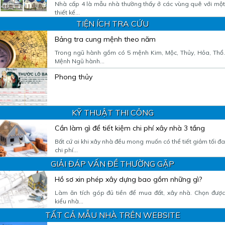
Nhà cấp 4 là mẫu nhà thường thấy ở các vùng quê với một
thiết kế...
TIỆN ÍCH TRA CỨU
Bảng tra cung mệnh theo năm
Trong ngũ hành gồm có 5 mệnh Kim, Mộc, Thủy, Hỏa, Thổ.
Mệnh Ngũ hành...
Phong thủy
KỸ THUẬT THI CÔNG
Cần làm gì để tiết kiệm chi phí xây nhà 3 tầng
Bất cứ ai khi xây nhà đều mong muốn có thể tiết giảm tối đa
chi phí...
GIẢI ĐÁP VẤN ĐỀ THƯỜNG GẶP
Hồ sơ xin phép xây dựng bao gồm những gì?
Làm ăn tích góp đủ tiền để mua đất, xây nhà. Chọn được
kiểu nhà...
TẤT CẢ MẪU NHÀ TRÊN WEBSITE