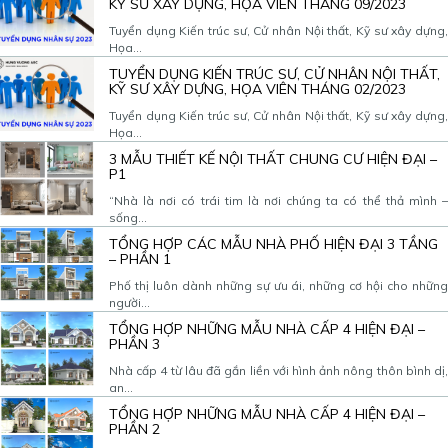
KỸ SƯ XÂY DỰNG, HỌA VIÊN THÁNG 09/2023
Tuyển dụng Kiến trúc sư, Cử nhân Nội thất, Kỹ sư xây dựng,
Họa...
TUYỂN DỤNG KIẾN TRÚC SƯ, CỬ NHÂN NỘI THẤT,
KỸ SƯ XÂY DỰNG, HỌA VIÊN THÁNG 02/2023
Tuyển dụng Kiến trúc sư, Cử nhân Nội thất, Kỹ sư xây dựng,
Họa...
3 MẪU THIẾT KẾ NỘI THẤT CHUNG CƯ HIỆN ĐẠI –
P1
“Nhà là nơi có trái tim là nơi chúng ta có thể thả mình –
sống...
TỔNG HỢP CÁC MẪU NHÀ PHỐ HIỆN ĐẠI 3 TẦNG
– PHẦN 1
Phố thị luôn dành những sự ưu ái, những cơ hội cho những
người...
TỔNG HỢP NHỮNG MẪU NHÀ CẤP 4 HIỆN ĐẠI –
PHẦN 3
Nhà cấp 4 từ lâu đã gắn liền với hình ảnh nông thôn bình dị,
an...
TỔNG HỢP NHỮNG MẪU NHÀ CẤP 4 HIỆN ĐẠI –
PHẦN 2