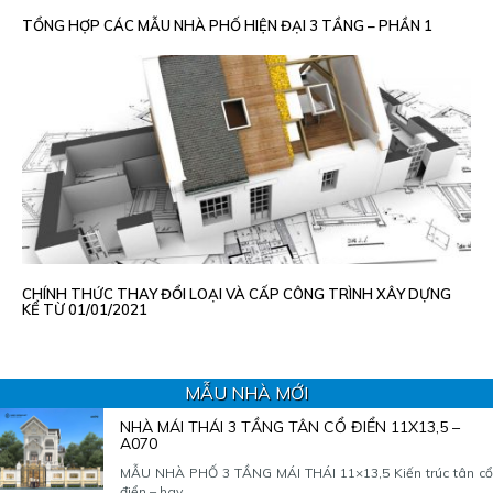
TỔNG HỢP CÁC MẪU NHÀ PHỐ HIỆN ĐẠI 3 TẦNG – PHẦN 1
CHÍNH THỨC THAY ĐỔI LOẠI VÀ CẤP CÔNG TRÌNH XÂY DỰNG
KỂ TỪ 01/01/2021
MẪU NHÀ MỚI
NHÀ MÁI THÁI 3 TẦNG TÂN CỔ ĐIỂN 11X13,5 –
A070
MẪU NHÀ PHỐ 3 TẦNG MÁI THÁI 11×13,5 Kiến trúc tân cổ
điển – hay...